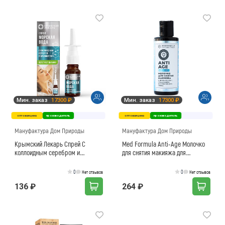
Мин. заказ
17300 ₽
Мин. заказ
17300 ₽
оптовая цена
производитель
оптовая цена
производитель
Мануфактура Дом Природы
Мануфактура Дом Природы
Крымский Лекарь Спрей С
Med Formula Anti-Age Молочко
коллоидным серебром и
для снятия макияжа для
бишофитом
нормальной кожи
0
0
Нет отзывов
Нет отзывов
136 ₽
264 ₽