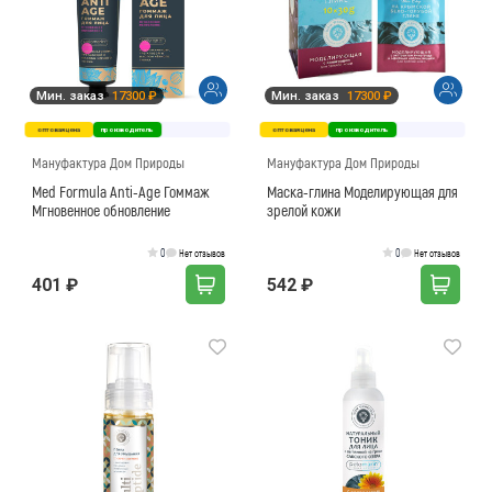
Мин. заказ
17300 ₽
Мин. заказ
17300 ₽
оптовая цена
производитель
оптовая цена
производитель
Мануфактура Дом Природы
Мануфактура Дом Природы
Med Formula Anti-Age Гоммаж
Маска-глина Моделирующая для
Мгновенное обновление
зрелой кожи
0
0
Нет отзывов
Нет отзывов
401 ₽
542 ₽