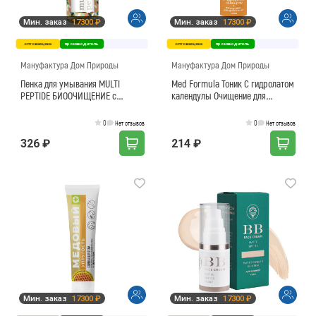
Мин. заказ
17300 ₽
Мин. заказ
17300 ₽
оптовая цена
производитель
оптовая цена
производитель
Мануфактура Дом Природы
Мануфактура Дом Природы
Пенка для умывания MULTI
Med Formula Тоник С гидролатом
PEPTIDE БИООЧИЩЕНИЕ с
календулы Очищение для
маточным молочком
проблемной кожи
0
0
Нет отзывов
Нет отзывов
326 ₽
214 ₽
Мин. заказ
17300 ₽
Мин. заказ
17300 ₽