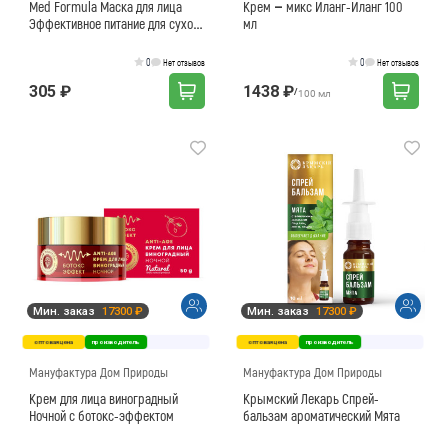
Med Formula Маска для лица
Крем – микс Иланг-Иланг 100
Эффективное питание для сухой
мл
кожи 160г
0
0
Нет отзывов
Нет отзывов
305 ₽
1438 ₽
/
100 мл
Мин. заказ
17300 ₽
Мин. заказ
17300 ₽
оптовая цена
производитель
оптовая цена
производитель
Мануфактура Дом Природы
Мануфактура Дом Природы
Крем для лица виноградный
Крымский Лекарь Спрей-
Ночной с ботокс-эффектом
бальзам ароматический Мята