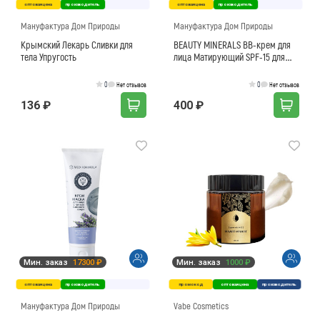
оптовая цена
производитель
оптовая цена
производитель
Мануфактура Дом Природы
Мануфактура Дом Природы
Крымский Лекарь Сливки для
BEAUTY MINERALS ВВ-крем для
тела Упругость
лица Матирующий SPF-15 для
жирной кожи 01 тон ivory
0
0
Нет отзывов
Нет отзывов
136 ₽
400 ₽
Мин. заказ
17300 ₽
Мин. заказ
1000 ₽
оптовая цена
производитель
промокод
оптовая цена
производитель
Мануфактура Дом Природы
Vabe Cosmetics