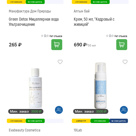
оптовая цена
производитель
оптовая цена
производитель
Как вернуть товар?
Сроки доставки
Мануфактура Дом Природы
Алтын бай
Green Detox Мицеллярная вода
Крем, 50 мл, "Кедровый с
Ультраочищение
живицей"
0
0
Нет отзывов
Нет отзывов
265 ₽
690 ₽
/
50 мл
Мин. заказ
3500 ₽
Мин. заказ
3500 ₽
оптовая цена
производитель
рейтинг 5★
оптовая цена
производитель
Evabeauty Cosmetica
19Lab