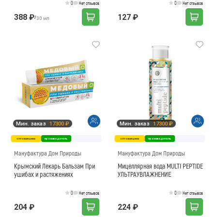
0
0
Нет отзывов
Нет отзывов
388 ₽
127 ₽
/
30 мл
Мин. заказ
17300 ₽
Мин. заказ
17300 ₽
оптовая цена
производитель
оптовая цена
производитель
Мануфактура Дом Природы
Мануфактура Дом Природы
Крымский Лекарь Бальзам При
Мицеллярная вода MULTI PEPTIDE
ушибах и растяжениях
УЛЬТРАУВЛАЖНЕНИЕ
0
0
Нет отзывов
Нет отзывов
204 ₽
224 ₽