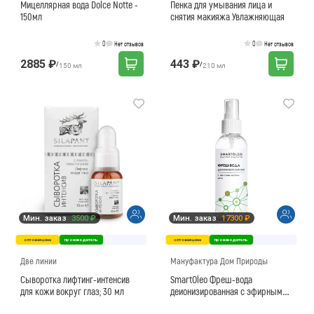
Мицеллярная вода Dolce Notte -
Пенка для умывания лица и
150мл
снятия макияжа Увлажняющая
0
0
Нет отзывов
Нет отзывов
2885 ₽
443 ₽
/
/
150 мл
210 мл
Мин. заказ
3500 ₽
Мин. заказ
17300 ₽
оптовая цена
производитель
оптовая цена
производитель
Две линии
Мануфактура Дом Природы
Сыворотка лифтинг-интенсив
SmartOleo Фреш-вода
для кожи вокруг глаз; 30 мл
деионизированная с эфирным
маслом мяты