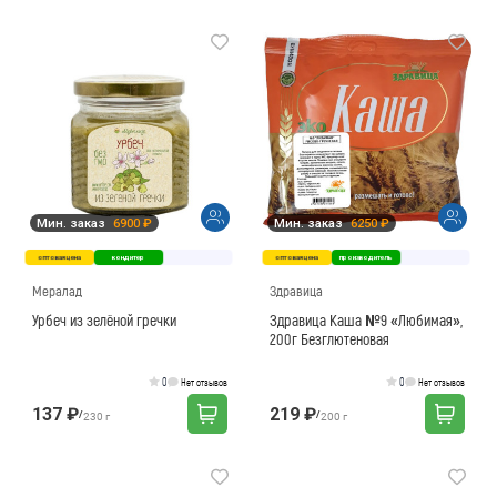
Мин. заказ
6900 ₽
Мин. заказ
6250 ₽
оптовая цена
кондитер
оптовая цена
производитель
Мералад
Здравица
Урбеч из зелёной гречки
Здравица Каша №9 «Любимая»,
200г Безглютеновая
0
0
Нет отзывов
Нет отзывов
137 ₽
219 ₽
/
/
230 г
200 г