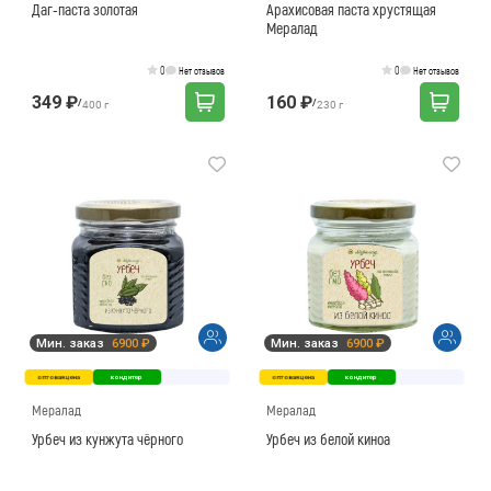
Даг-паста золотая
Арахисовая паста хрустящая
Мералад
0
0
Нет отзывов
Нет отзывов
349 ₽
160 ₽
/
/
400 г
230 г
Мин. заказ
6900 ₽
Мин. заказ
6900 ₽
оптовая цена
кондитер
оптовая цена
кондитер
Мералад
Мералад
Урбеч из кунжута чёрного
Урбеч из белой киноа