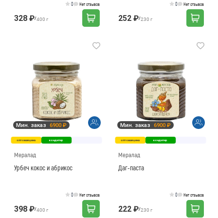
0
0
Нет отзывов
Нет отзывов
328 ₽
252 ₽
/
/
400 г
230 г
Мин. заказ
6900 ₽
Мин. заказ
6900 ₽
оптовая цена
кондитер
оптовая цена
кондитер
Мералад
Мералад
Урбеч кокос и абрикос
Даг-паста
0
0
Нет отзывов
Нет отзывов
398 ₽
222 ₽
/
/
400 г
230 г