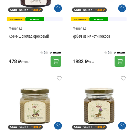
Мин. заказ
6900 ₽
Мин. заказ
6900 ₽
оптовая цена
кондитер
оптовая цена
кондитер
Мералад
Мералад
Крем-шоколад ореховый
Урбеч из мякоти кокоса
0
0
Нет отзывов
Нет отзывов
478 ₽
1982 ₽
/
/
230 г
3 кг
Мин. заказ
6900 ₽
Мин. заказ
6900 ₽