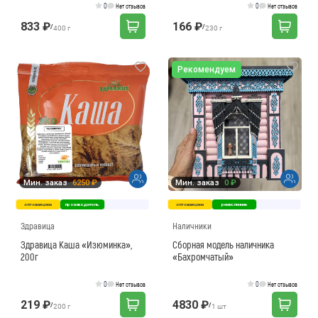
0
0
Нет отзывов
Нет отзывов
833 ₽
166 ₽
/
/
400 г
230 г
Рекомендуем
Мин. заказ
6250 ₽
Мин. заказ
0 ₽
оптовая цена
производитель
оптовая цена
ремесленник
Здравица
Наличники
Здравица Каша «Изюминка»,
Сборная модель наличника
200г
«Бахромчатый»
0
0
Нет отзывов
Нет отзывов
219 ₽
4830 ₽
/
/
200 г
1 шт