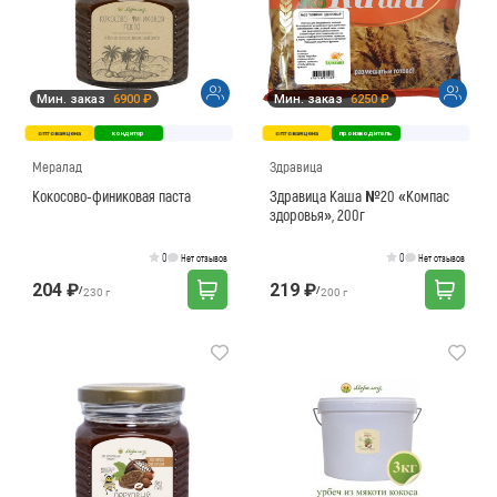
Мин. заказ
6900 ₽
Мин. заказ
6250 ₽
оптовая цена
кондитер
оптовая цена
производитель
Мералад
Здравица
Кокосово-финиковая паста
Здравица Каша №20 «Компас
здоровья», 200г
0
0
Нет отзывов
Нет отзывов
204 ₽
219 ₽
/
/
230 г
200 г