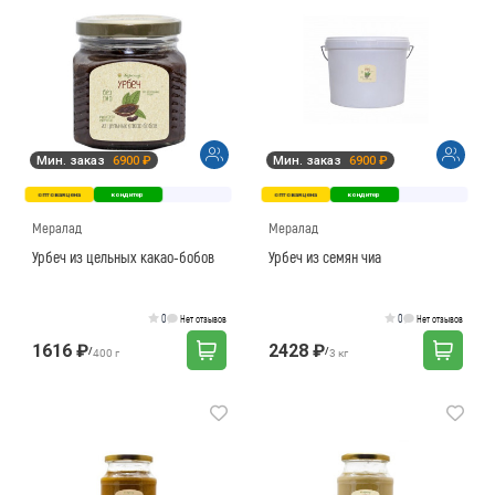
Мин. заказ
6900 ₽
Мин. заказ
6900 ₽
оптовая цена
кондитер
оптовая цена
кондитер
Мералад
Мералад
Урбеч из цельных какао-бобов
Урбеч из семян чиа
0
0
Нет отзывов
Нет отзывов
1616 ₽
2428 ₽
/
/
400 г
3 кг