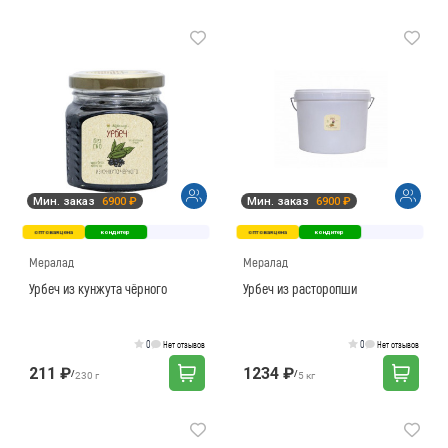
Мин. заказ
6900 ₽
Мин. заказ
6900 ₽
оптовая цена
кондитер
оптовая цена
кондитер
Мералад
Мералад
Урбеч из кунжута чёрного
Урбеч из расторопши
0
0
Нет отзывов
Нет отзывов
211 ₽
1234 ₽
/
/
230 г
5 кг