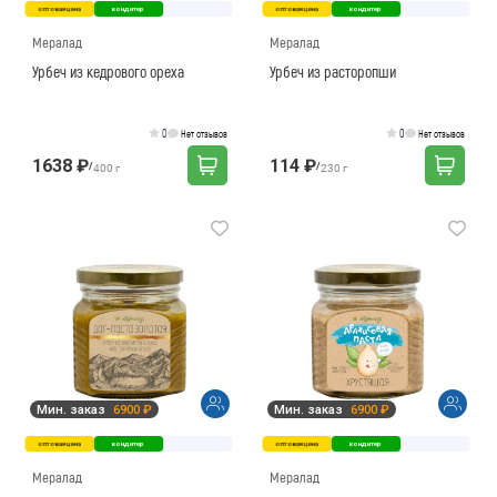
оптовая цена
кондитер
оптовая цена
кондитер
Мералад
Мералад
Урбеч из кедрового ореха
Урбеч из расторопши
0
0
Нет отзывов
Нет отзывов
1638 ₽
114 ₽
/
/
400 г
230 г
Мин. заказ
6900 ₽
Мин. заказ
6900 ₽
оптовая цена
кондитер
оптовая цена
кондитер
Мералад
Мералад