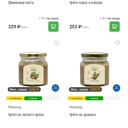
Финиковая паста
Урбеч кокос и клюква
0
0
Нет отзывов
Нет отзывов
229 ₽
252 ₽
/
/
300 г
230 г
Мин. заказ
6900 ₽
Мин. заказ
6900 ₽
оптовая цена
кондитер
оптовая цена
кондитер
Мералад
Мералад
Урбеч из лесного ореха
Урбеч из арахиса