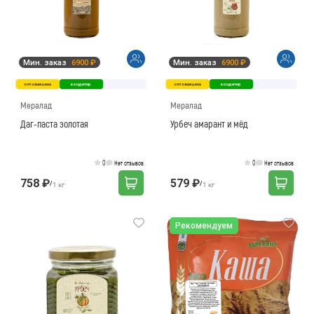
Мин. заказ
6900 ₽
Мин. заказ
6900 ₽
оптовая цена
кондитер
оптовая цена
кондитер
Мералад
Мералад
Даг-паста золотая
Урбеч амарант и мёд
0
0
Нет отзывов
Нет отзывов
758 ₽
579 ₽
/
/
1 кг
1 кг
Рекомендуем