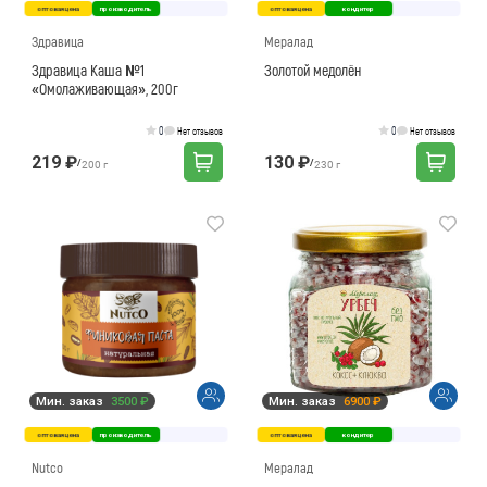
оптовая цена
производитель
оптовая цена
кондитер
Здравица
Мералад
Здравица Каша №1
Золотой медолён
«Омолаживающая», 200г
0
0
Нет отзывов
Нет отзывов
219 ₽
130 ₽
/
/
200 г
230 г
Мин. заказ
3500 ₽
Мин. заказ
6900 ₽
оптовая цена
производитель
оптовая цена
кондитер
Nutco
Мералад