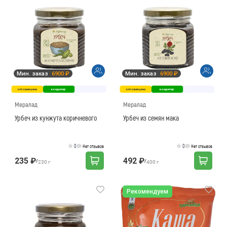
Мин. заказ
6900 ₽
Мин. заказ
6900 ₽
оптовая цена
кондитер
оптовая цена
кондитер
Мералад
Мералад
Урбеч из кунжута коричневого
Урбеч из семян мака
0
0
Нет отзывов
Нет отзывов
235 ₽
492 ₽
/
/
230 г
400 г
Рекомендуем