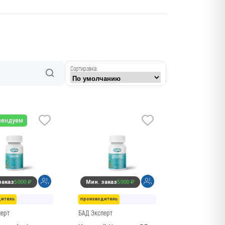
Сортировка:
мендуем
заказ
5000 ₽
Мин. заказ
5000 ₽
дитель
производитель
перт
БАД Эксперт