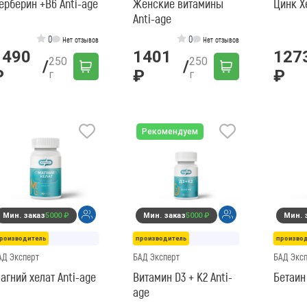
ерберин +B6 Anti-age
Женские витамины
Цинк Х
Anti-age
0
0
Нет отзывов
Нет отзывов
1490
1401
127
250
250
/
/
₽
₽
₽
г
г
Рекомендуем
Мин. заказ
5000 ₽
Мин. заказ
5000 ₽
Мин. 
роизводитель
производитель
произво
АД Эксперт
БАД Эксперт
БАД Экс
агний хелат Anti-age
Витамин D3 + K2 Anti-
Бетаин
age