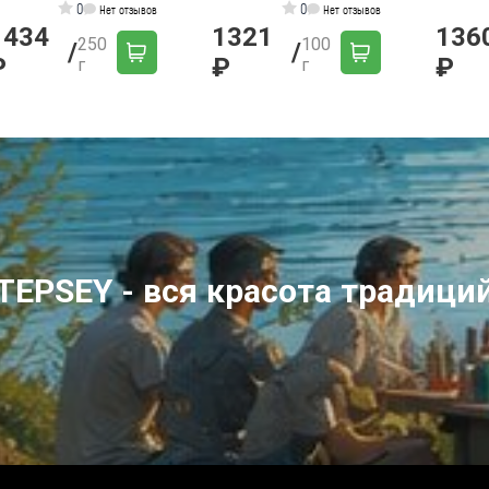
0
0
Нет отзывов
Нет отзывов
1434
1321
136
250
100
/
/
₽
₽
₽
г
г
TEPSEY - вся красота традици