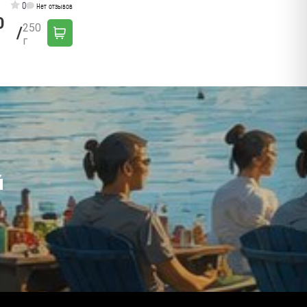
0
Нет отзывов
0
250
/
г
й