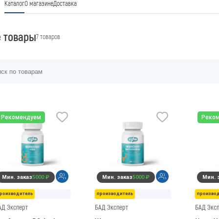
Каталог
О магазине
Доставка
е товары
7 товаров
Рекомендуем
Реко
Мин. заказ
5000 ₽
Мин. заказ
5000 ₽
Мин. 
роизводитель
производитель
произво
АД Эксперт
БАД Эксперт
БАД Экс