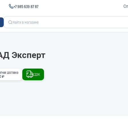
+7 985 639 87 87
Сп
АД Эксперт
атная доставка
СДЭК
00 ₽