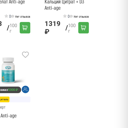
елат Anti-age
Кальций Цитрат + D3
Anti-age
0
0
Нет отзывов
Нет отзывов
3
1319
100
100
/
/
₽
г
г
заказ
5000 ₽
дитель
перт
 Anti-age