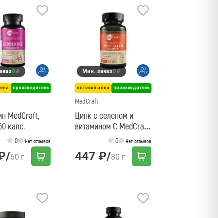
аказ
0 ₽
Мин. заказ
0 ₽
цена
производитель
оптовая цена
производитель
MedCraft
н MedCraft,
Цинк с селеном и
60 капс.
витамином С MedCraft,
90 капс.
0
0
Нет отзывов
Нет отзывов
₽
/
447 ₽
/
60 г
80 г