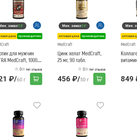
Мин. заказ
0 ₽
Мин. заказ
0 ₽
Мин. з
товая цена
производитель
оптовая цена
производитель
оптовая 
Craft
MedCraft
MedCraft
отин для мужчин
Цинк хелат MedCraft,
Коллаге
TRA MedCraft, 10000
25 мг, 90 табл.
витамин
 60 табл.
500 гр.
0
0
Нет отзывов
Нет отзывов
21 ₽
/
456 ₽
/
849 
60 г
50 г