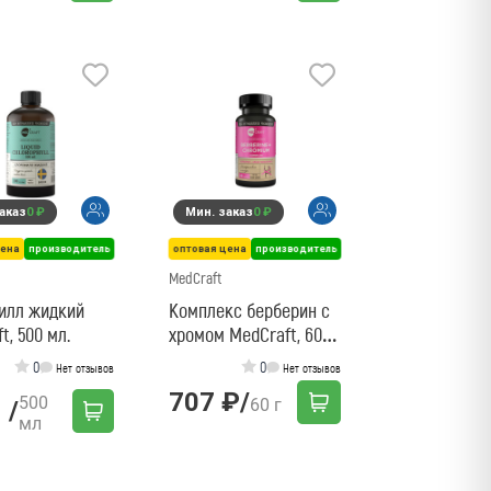
аказ
0 ₽
Мин. заказ
0 ₽
цена
производитель
оптовая цена
производитель
MedCraft
илл жидкий
Комплекс берберин с
t, 500 мл.
хромом MedCraft, 60
капс.
0
0
Нет отзывов
Нет отзывов
707 ₽
/
500
60 г
/
мл