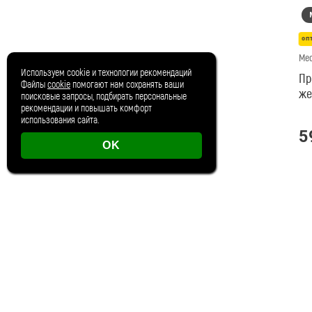
оп
Med
Используем cookie и технологии рекомендаций
Пр
Файлы
cookie
помогают нам сохранять ваши
же
поисковые запросы, подбирать персональные
ка
рекомендации и повышать комфорт
использования сайта.
5
OK
оп