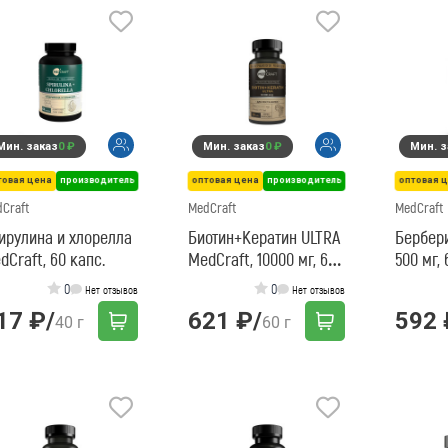
Мин. заказ
0 ₽
Мин. заказ
0 ₽
Мин. з
товая цена
производитель
оптовая цена
производитель
оптовая 
Craft
MedCraft
MedCraft
ирулина и хлорелла
Биотин+Кератин ULTRA
Бербери
dCraft, 60 капс.
MedCraft, 10000 мг, 60
500 мг, 
табл.
0
0
Нет отзывов
Нет отзывов
17 ₽
/
621 ₽
/
592 
40 г
60 г