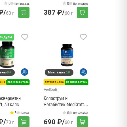
0
0
Нет отзывов
Нет отзывов
₽
/
387 ₽
/
60 г
60 г
ендуем
аказ
0 ₽
Мин. заказ
0 ₽
цена
производитель
оптовая цена
производитель
MedCraft
окверцетин
Колострум и
t, 30 капс.
метабиотик MedCraft,
60 паст.
5
0
1 отзыв
Нет отзывов
₽
/
690 ₽
/
70 г
60 г