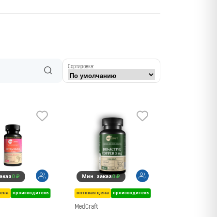
Сортировка:
аказ
0 ₽
Мин. заказ
0 ₽
цена
производитель
оптовая цена
производитель
MedCraft