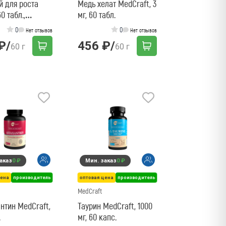
й для роста
Медь хелат MedCraft, 3
0 табл.,
мг, 60 табл.
ft
0
0
Нет отзывов
Нет отзывов
₽
/
456 ₽
/
60 г
60 г
аказ
0 ₽
Мин. заказ
0 ₽
цена
производитель
оптовая цена
производитель
MedCraft
нтин MedCraft,
Таурин MedCraft, 1000
.
мг, 60 капс.