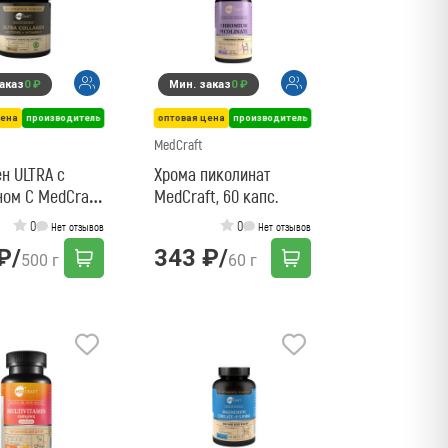
аказ
0 ₽
Мин. заказ
0 ₽
цена
производитель
оптовая цена
производитель
MedCraft
н ULTRA с
Хрома пиколинат
ом C MedCraft,
MedCraft, 60 капс.
0
0
Нет отзывов
Нет отзывов
₽
/
343 ₽
/
500 г
60 г