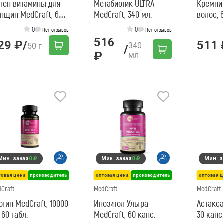
лен витамины для
Метабиотик ULTRA
Кремни
нщин MedCraft, 60
MedCraft, 340 мл.
волос, 6
пс.
MedCra
0
0
Нет отзывов
Нет отзывов
516
29 ₽
/
511 
340
50 г
/
₽
мл
Мин. заказ
0 ₽
Мин. заказ
0 ₽
Мин. з
товая цена
производитель
оптовая цена
производитель
оптовая 
Craft
MedCraft
MedCraft
отин MedCraft, 10000
Инозитол Ультра
Астакса
 60 табл.
MedCraft, 60 капс.
30 капс