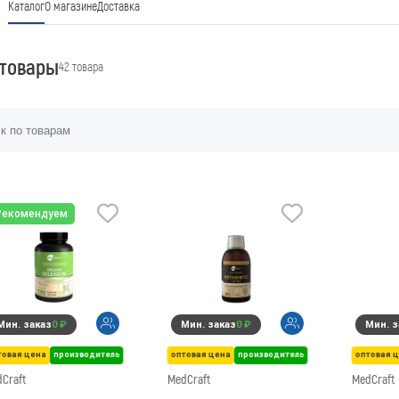
Каталог
О магазине
Доставка
 товары
42 товара
Рекомендуем
Мин. заказ
0 ₽
Мин. заказ
0 ₽
Мин. з
товая цена
производитель
оптовая цена
производитель
оптовая 
Craft
MedCraft
MedCraft