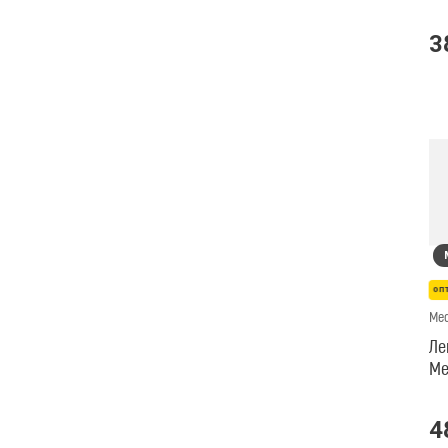
3
оп
Med
Ле
Me
4