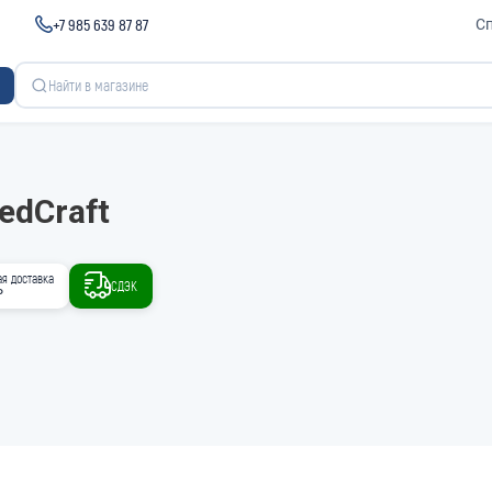
+7 985 639 87 87
С
edCraft
ая доставка
СДЭК
₽