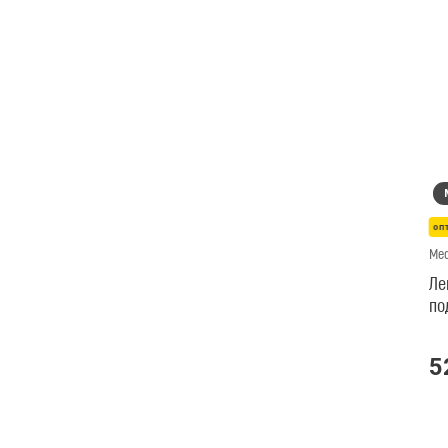
оп
Med
Ле
по
Me
5