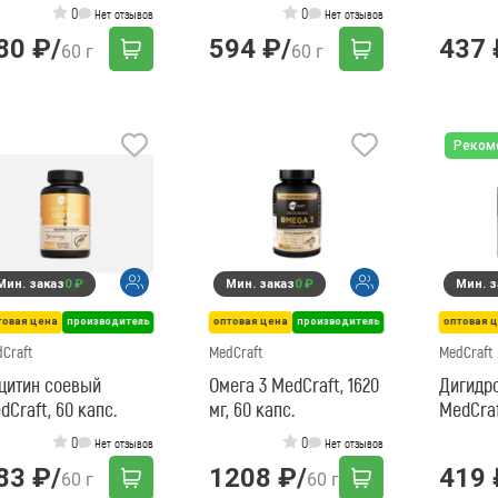
0
0
Нет отзывов
Нет отзывов
80 ₽
/
594 ₽
/
437 
60 г
60 г
Реком
Мин. заказ
0 ₽
Мин. заказ
0 ₽
Мин. з
товая цена
производитель
оптовая цена
производитель
оптовая 
Craft
MedCraft
MedCraft
цитин соевый
Омега 3 MedCraft, 1620
Дигидр
dCraft, 60 капс.
мг, 60 капс.
MedCraf
0
0
Нет отзывов
Нет отзывов
83 ₽
/
1208 ₽
/
419 
60 г
60 г