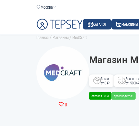
Москва
КАТАЛОГ
МАГАЗИНЫ
Главная
/
Магазины
/
MedCraft
Магазин M
Заказ
Бесплатн
от 0 ₽
от 15000 
оптовая цена
производитель
0