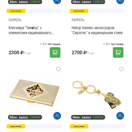
Мин. заказ
1499 ₽
Мин. заказ
1499 ₽
ремесленник
ремесленник
ЛАУРЕЛЬ
ЛАУРЕЛЬ
Ключница "Тамғалы" с
Набор бизнес-аксессуаров
элементами национального
"Серіктес" в национальном стиле
орнамента в подарочной
упаковке
0
0
Нет отзывов
Нет отзывов
2300 ₽
2700 ₽
/
/
1 шт
1 шт
Мин. заказ
1499 ₽
Мин. заказ
1499 ₽
ремесленник
ремесленник