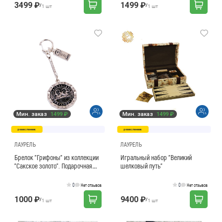
3499 ₽
1499 ₽
/
/
1 шт
1 шт
Мин. заказ
1499 ₽
Мин. заказ
1499 ₽
ремесленник
ремесленник
ЛАУРЕЛЬ
ЛАУРЕЛЬ
Брелок "Грифоны" из коллекции
Игральный набор "Великий
"Сакское золото". Подарочная
шелковый путь"
упаковка в национальном стиле.
0
0
Нет отзывов
Нет отзывов
1000 ₽
9400 ₽
/
/
1 шт
1 шт