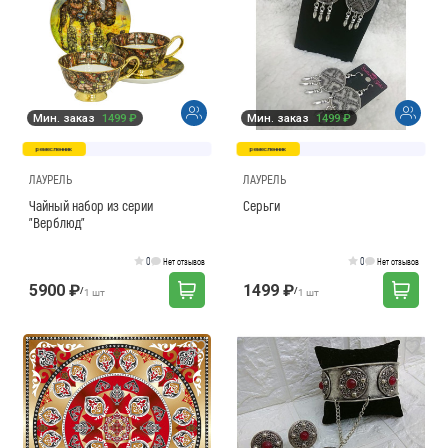
Мин. заказ
1499 ₽
Мин. заказ
1499 ₽
ремесленник
ремесленник
ЛАУРЕЛЬ
ЛАУРЕЛЬ
Чайный набор из серии
Серьги
"Верблюд"
0
0
Нет отзывов
Нет отзывов
5900 ₽
1499 ₽
/
/
1 шт
1 шт