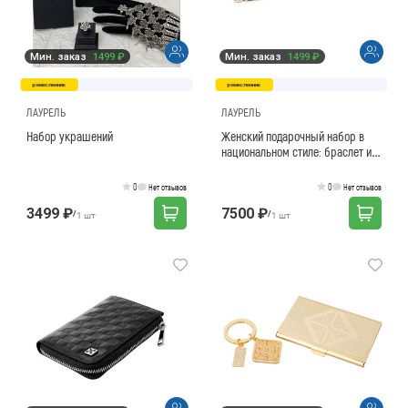
Мин. заказ
1499 ₽
Мин. заказ
1499 ₽
ремесленник
ремесленник
ЛАУРЕЛЬ
ЛАУРЕЛЬ
Набор украшений
Женский подарочный набор в
национальном стиле: браслет и
подвеска на цепочке.
Подарочная упаковка.
0
0
Нет отзывов
Нет отзывов
3499 ₽
7500 ₽
/
/
1 шт
1 шт