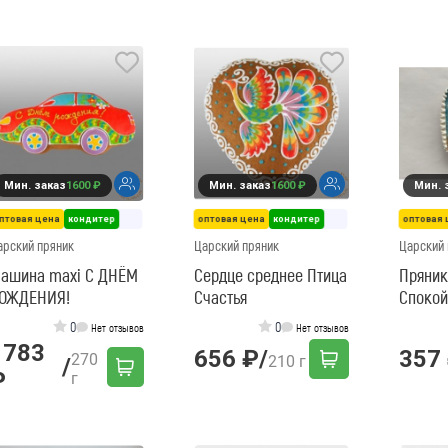
Мин. заказ
1600 ₽
Мин. заказ
1600 ₽
Мин. 
птовая цена
кондитер
оптовая цена
кондитер
оптовая 
арский пряник
Царский пряник
Царский 
ашина maxi С ДНЁМ
Сердце среднее Птица
Пряник
ОЖДЕНИЯ!
Счастья
Спокой
0
0
Нет отзывов
Нет отзывов
1783
656 ₽
/
357
270
210 г
/
₽
г