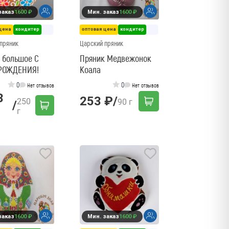
заказ
1600 ₽
Мин. заказ
1600 ₽
цена
кондитер
оптовая цена
кондитер
пряник
Царский пряник
 большое С
Пряник Медвежонок
РОЖДЕНИЯ!
Коала
0
0
Нет отзывов
Нет отзывов
3
253 ₽
/
250
90 г
/
г
заказ
1600 ₽
Мин. заказ
1600 ₽