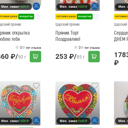
Мин. заказ
1600 ₽
Мин. заказ
1600 ₽
Мин. 
птовая цена
кондитер
оптовая цена
кондитер
оптовая 
арский пряник
Царский пряник
Царский 
ряник открытка
Пряник Торт
Сердце
юблю тебя
Поздравляю!
ДНЁМ 
0
0
Нет отзывов
Нет отзывов
178
460 ₽
/
253 ₽
/
90 г
85 г
₽
Мин. заказ
1600 ₽
Мин. заказ
1600 ₽
Мин. 