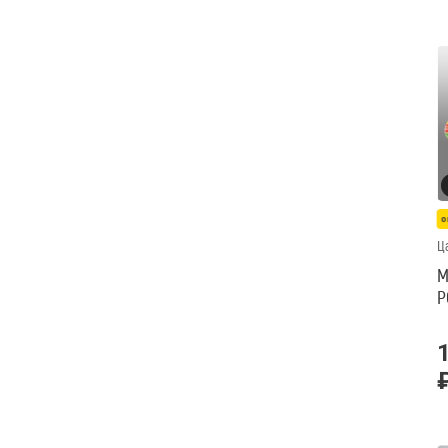
о
Ц
М
Р