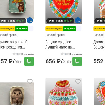
Мин. заказ
1600 ₽
Мин. заказ
1600 ₽
Мин. 
птовая цена
кондитер
оптовая цена
кондитер
оптовая 
арский пряник
Царский пряник
Царский 
ряник открытка С
Сердце среднее
Домик
нем рождения
Лучшей маме на
Вашем
Мишка с шарами)
свете!
0
0
Нет отзывов
Нет отзывов
357 ₽
/
656 ₽
/
552
90 г
210 г