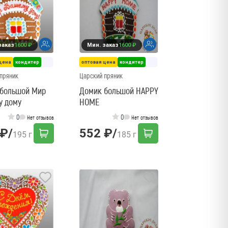
заказ
1600 ₽
Мин. заказ
1600 ₽
цена
кондитер
оптовая цена
кондитер
пряник
Царский пряник
 большой Мир
Домик большой HAPPY
у дому
HOME
0
0
Нет отзывов
Нет отзывов
 ₽
/
552 ₽
/
195 г
185 г