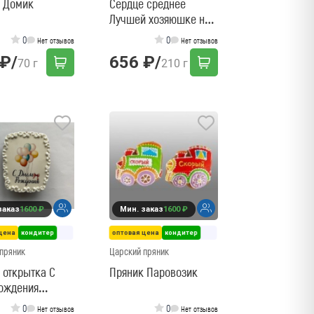
 Домик
Сердце среднее
Лучшей хозяюшке на
свете!
0
0
Нет отзывов
Нет отзывов
 ₽
/
656 ₽
/
70 г
210 г
заказ
1600 ₽
Мин. заказ
1600 ₽
цена
кондитер
оптовая цена
кондитер
пряник
Царский пряник
 открытка С
Пряник Паровозик
ождения
0
0
Нет отзывов
Нет отзывов