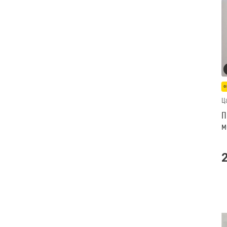
о
Ц
П
м