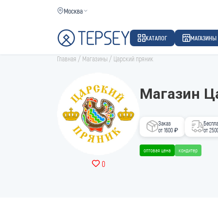
Москва
КАТАЛОГ
МАГАЗИНЫ
Главная
/
Магазины
/
Царский пряник
Магазин Ц
Заказ
Беспла
от 1600 ₽
от 250
оптовая цена
кондитер
0