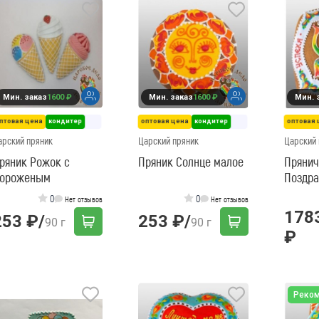
Мин. заказ
1600 ₽
Мин. заказ
1600 ₽
Мин. 
птовая цена
кондитер
оптовая цена
кондитер
оптовая 
арский пряник
Царский пряник
Царский 
ряник Рожок с
Пряник Солнце малое
Прянич
ороженым
Поздра
0
0
Нет отзывов
Нет отзывов
178
253 ₽
/
253 ₽
/
90 г
90 г
₽
Реко