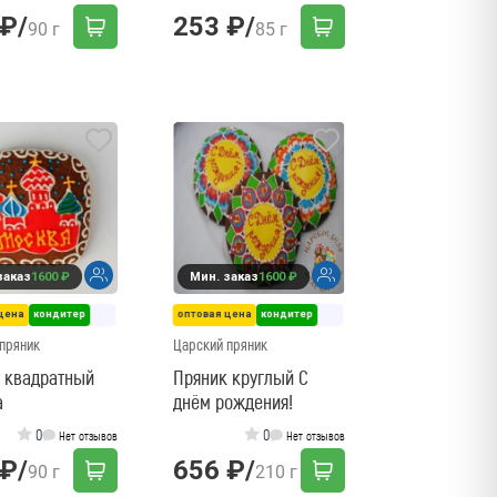
 ₽
/
253 ₽
/
90 г
85 г
заказ
1600 ₽
Мин. заказ
1600 ₽
цена
кондитер
оптовая цена
кондитер
пряник
Царский пряник
 квадратный
Пряник круглый С
а
днём рождения!
0
0
Нет отзывов
Нет отзывов
 ₽
/
656 ₽
/
90 г
210 г