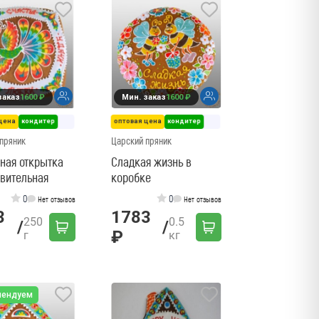
заказ
1600 ₽
Мин. заказ
1600 ₽
цена
кондитер
оптовая цена
кондитер
пряник
Царский пряник
ная открытка
Сладкая жизнь в
вительная
коробке
0
0
Нет отзывов
Нет отзывов
3
1783
250
0.5
/
/
₽
г
кг
мендуем