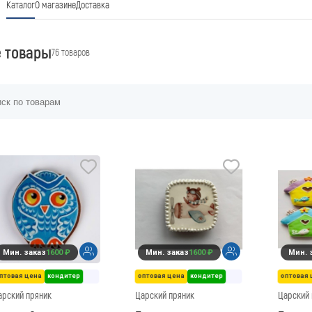
Каталог
О магазине
Доставка
е товары
76 товаров
Мин. заказ
1600 ₽
Мин. заказ
1600 ₽
Мин. 
птовая цена
кондитер
оптовая цена
кондитер
оптовая 
арский пряник
Царский пряник
Царский 