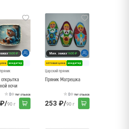
заказ
1600 ₽
Мин. заказ
1600 ₽
цена
кондитер
оптовая цена
кондитер
пряник
Царский пряник
 открытка
Пряник Матрешка
ной ночи
0
0
Нет отзывов
Нет отзывов
 ₽
/
253 ₽
/
90 г
90 г