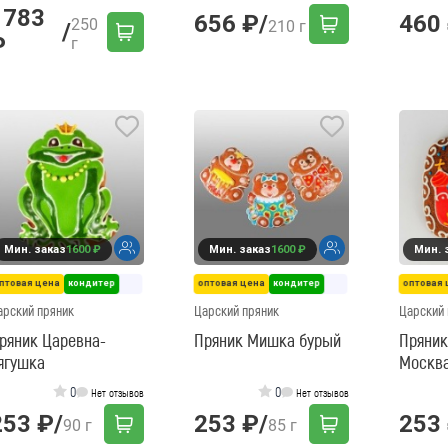
1783
656 ₽
/
460
250
210 г
/
₽
г
Мин. заказ
1600 ₽
Мин. заказ
1600 ₽
Мин. 
птовая цена
кондитер
оптовая цена
кондитер
оптовая 
арский пряник
Царский пряник
Царский 
ряник Царевна-
Пряник Мишка бурый
Пряник
ягушка
Москв
0
0
Нет отзывов
Нет отзывов
253 ₽
/
253 ₽
/
253
90 г
85 г