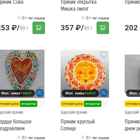
ряник Сова
Пряник открытка
Пряник
Мишка пилот
0
0
Нет отзывов
Нет отзывов
253 ₽
/
357 ₽
/
202
90 г
90 г
Мин. заказ
1600 ₽
Мин. заказ
1600 ₽
Мин. 
птовая цена
кондитер
оптовая цена
кондитер
оптовая 
арский пряник
Царский пряник
Царский 
ердце большое
Пряник круглый
Пряник
оздравляем
Солнце
днем р
(шары)
0
0
Нет отзывов
Нет отзывов