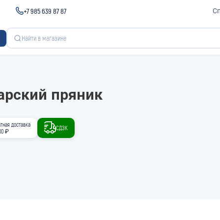
+7 985 639 87 87
С
арский пряник
тная доставка
СДЭК
00 ₽