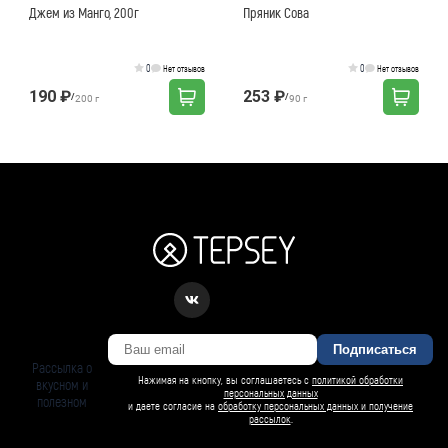
Джем из Манго, 200г
Пряник Сова
0
0
Нет отзывов
Нет отзывов
190 ₽
253 ₽
/
/
200 г
90 г
Подписаться
Рассылка о
Нажимая на кнопку, вы соглашаетесь с
политикой обработки
вкусном и
персональных данных
полезном
и даете согласие на
обработку персональных данных и получение
рассылок
.