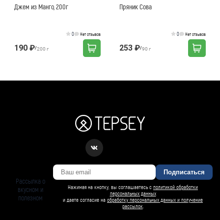
Джем из Манго, 200г
Пряник Сова
0
0
Нет отзывов
Нет отзывов
190 ₽
253 ₽
/
/
200 г
90 г
Подписаться
Рассылка о
Нажимая на кнопку, вы соглашаетесь с
политикой обработки
вкусном и
персональных данных
полезном
и даете согласие на
обработку персональных данных и получение
рассылок
.