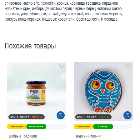
сливочное масло в/с, пряности: корица, кориандр, гвоздика, кардамон,
мускатный орех, имбирь, душистый перец, черный перец молотый, какао-
порошок, уксус яблочный, натрий двууглекислый, соль пищевая морская,
глазурь кондитерская, пищевые красители. Срок годности: 6 месяцев.
Похожие товары
Мин. заказ
9200 ₽
Мин. заказ
1600 ₽
оптовая цена
производитель
оптовая цена
кондитер
Добрые Традиции
Царский пряник