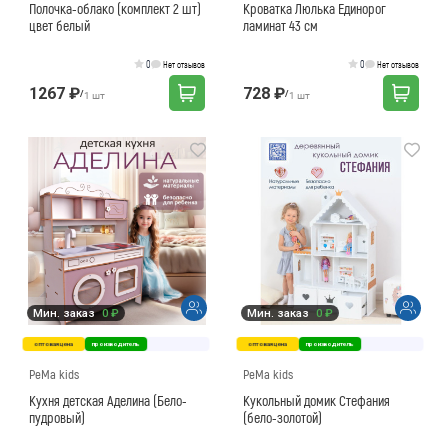
Полочка-облако (комплект 2 шт)
Кроватка Люлька Единорог
цвет белый
ламинат 43 см
0
0
Нет отзывов
Нет отзывов
1267 ₽
728 ₽
/
/
1 шт
1 шт
Мин. заказ
0 ₽
Мин. заказ
0 ₽
оптовая цена
производитель
оптовая цена
производитель
PeMa kids
PeMa kids
Кухня детская Аделина (Бело-
Кукольный домик Стефания
пудровый)
(бело-золотой)