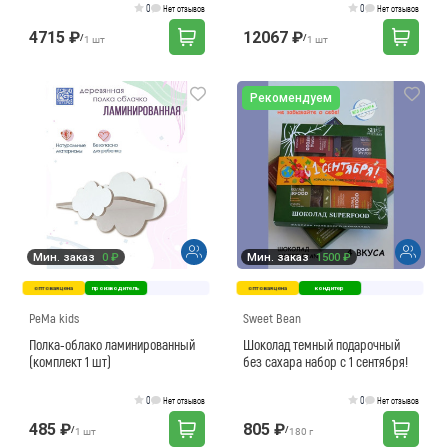
0
0
Нет отзывов
Нет отзывов
4715 ₽
12067 ₽
/
/
1 шт
1 шт
Рекомендуем
Мин. заказ
0 ₽
Мин. заказ
1500 ₽
оптовая цена
производитель
оптовая цена
кондитер
PeMa kids
Sweet Bean
Полка-облако ламинированный
Шоколад темный подарочный
(комплект 1 шт)
без сахара набор с 1 сентября!
0
0
Нет отзывов
Нет отзывов
485 ₽
805 ₽
/
/
1 шт
180 г