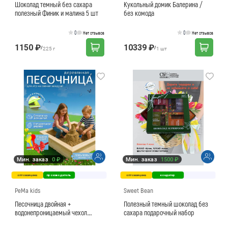
Шоколад темный без сахара
Кукольный домик Балерина /
полезный Финик и малина 5 шт
без комода
0
0
Нет отзывов
Нет отзывов
1150 ₽
10339 ₽
/
/
225 г
1 шт
Мин. заказ
0 ₽
Мин. заказ
1500 ₽
оптовая цена
производитель
оптовая цена
кондитер
PeMa kids
Sweet Bean
Песочница двойная +
Полезный темный шоколад без
водонепроницаемый чехол
сахара подарочный набор
(салатовый)