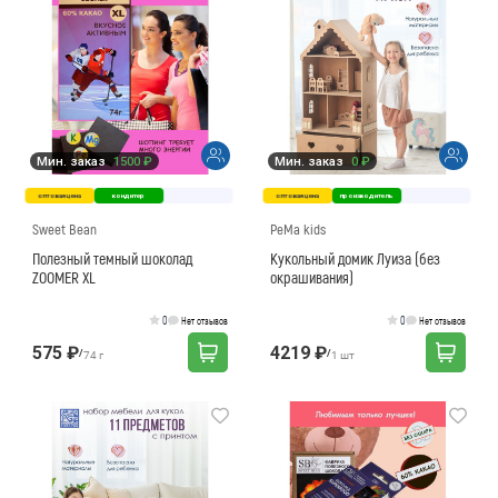
Мин. заказ
1500 ₽
Мин. заказ
0 ₽
оптовая цена
кондитер
оптовая цена
производитель
Sweet Bean
PeMa kids
Полезный темный шоколад
Кукольный домик Луиза (без
ZOOMER XL
окрашивания)
0
0
Нет отзывов
Нет отзывов
575 ₽
4219 ₽
/
/
74 г
1 шт