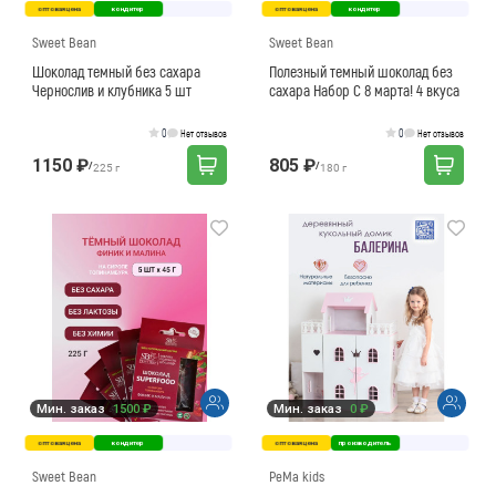
оптовая цена
кондитер
оптовая цена
кондитер
Sweet Bean
Sweet Bean
Шоколад темный без сахара
Полезный темный шоколад без
Чернослив и клубника 5 шт
сахара Набор С 8 марта! 4 вкуса
0
0
Нет отзывов
Нет отзывов
1150 ₽
805 ₽
/
/
225 г
180 г
Мин. заказ
1500 ₽
Мин. заказ
0 ₽
оптовая цена
кондитер
оптовая цена
производитель
Sweet Bean
PeMa kids