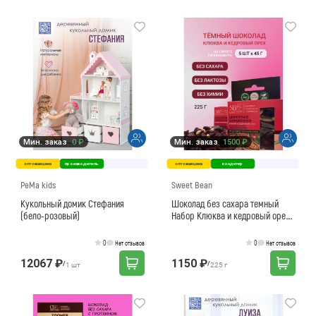
Мин. заказ
0 ₽
Мин. заказ
1500 ₽
оптовая цена
производитель
оптовая цена
кондитер
PeMa kids
Sweet Bean
Кукольный домик Стефания
Шоколад без сахара темный
(бело-розовый)
Набор Клюква и кедровый орех
5шт
0
0
Нет отзывов
Нет отзывов
12067 ₽
1150 ₽
/
/
1 шт
225 г