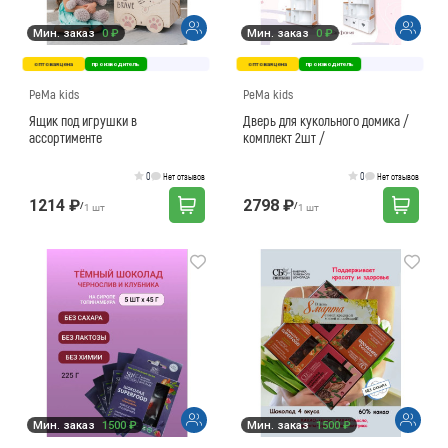
Мин. заказ
0 ₽
Мин. заказ
0 ₽
оптовая цена
производитель
оптовая цена
производитель
PeMa kids
PeMa kids
Ящик под игрушки в
Дверь для кукольного домика /
ассортименте
комплект 2шт /
0
0
Нет отзывов
Нет отзывов
1214 ₽
2798 ₽
/
/
1 шт
1 шт
Мин. заказ
1500 ₽
Мин. заказ
1500 ₽