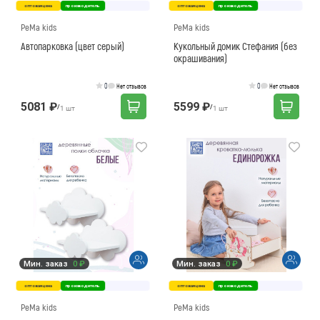
оптовая цена
производитель
оптовая цена
производитель
PeMa kids
PeMa kids
Автопарковка (цвет серый)
Кукольный домик Стефания (без
окрашивания)
0
0
Нет отзывов
Нет отзывов
5081 ₽
5599 ₽
/
/
1 шт
1 шт
Мин. заказ
0 ₽
Мин. заказ
0 ₽
оптовая цена
производитель
оптовая цена
производитель
PeMa kids
PeMa kids