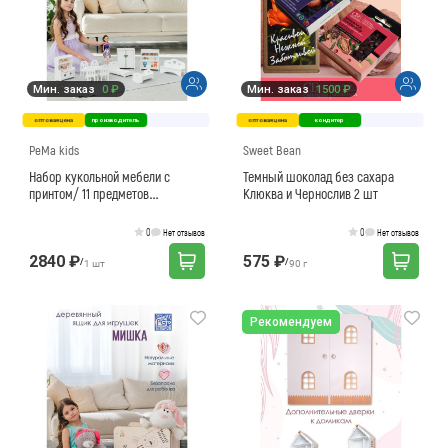
Мин. заказ
0 ₽
Мин. заказ
1500 ₽
оптовая цена
производитель
оптовая цена
кондитер
PeMa kids
Sweet Bean
Набор кукольной мебели с
Темный шоколад без сахара
принтом/ 11 предметов
Клюква и Чернослив 2 шт
(маленькая), для кукол до 20 см
0
0
Нет отзывов
Нет отзывов
2840 ₽
575 ₽
/
/
1 шт
90 г
Рекомендуем