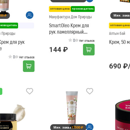
оптовая цена
производитель
00 ₽
Мин. зака
Мануфактура Дом Природы
SmartOleo Крем для
оизводитель
оптовая цена
рук ламеллярный
м Природы
Алтын бай
Питательный
0
рем для рук
Нет отзывов
Крем, 50 м
е
144 ₽
0
Нет отзывов
690 ₽
Мин. заказ
17300 ₽