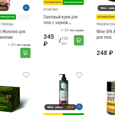
оптовая цена
производитель
00 ₽
Мин. зака
Алтай Пант
Пантовый крем для
оизводитель
оптовая цена
тела с черной
м Природы
Мануфактура
смородиной, 100 мл
0
n Молочко для
Нет отзывов
Wine SPA 
345
овление
для тела
100
/
₽
мл
0
Нет отзывов
248 ₽
Мин. заказ
17300 ₽