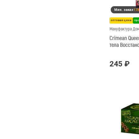
Мин. заказ
173
оптовая цена
пр
Мануфактура До
Crimean Quee
тела Восстан
245 ₽