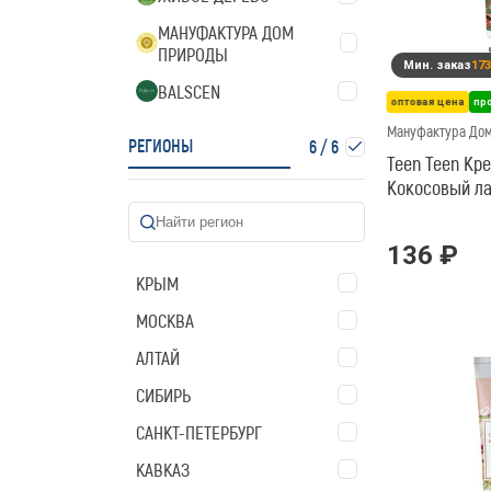
МАНУФАКТУРА ДОМ
ПРИРОДЫ
Мин. заказ
173
BALSCEN
оптовая цена
пр
19LAB
Мануфактура До
РЕГИОНЫ
6
/
6
Teen Teen Кре
VABE COSMETICS
Кокосовый ла
подругой
136 ₽
КРЫМ
МОСКВА
АЛТАЙ
СИБИРЬ
САНКТ-ПЕТЕРБУРГ
КАВКАЗ