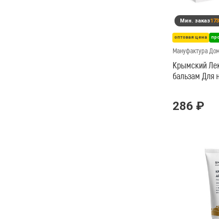
Мин. заказ
173
оптовая цена
пр
Мануфактура До
Крымский Ле
бальзам Для н
Суставы
286 ₽