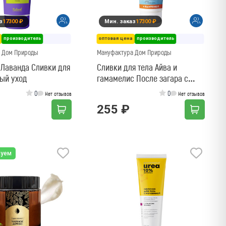
з
17300 ₽
Мин. заказ
17300 ₽
производитель
оптовая цена
производитель
 Дом Природы
Мануфактура Дом Природы
Лаванда Сливки для
Сливки для тела Айва и
ый уход
гамамелис После загара с
пантенолом
0
0
Нет отзывов
Нет отзывов
255 ₽
дуем