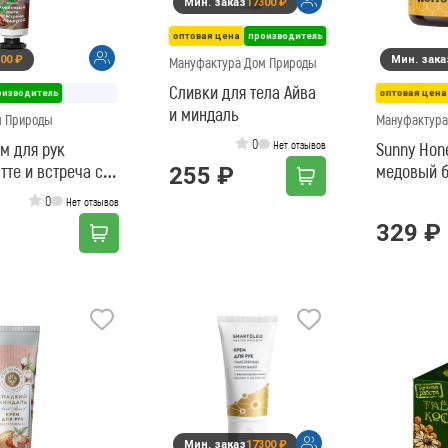
Мин. заказ
17300 ₽
оптовая цена
производитель
00 ₽
Мин. зака
Мануфактура Дом Природы
Сливки для тела Айва
оизводитель
оптовая цена
и миндаль
м Природы
Мануфактура
0
м для рук
Нет отзывов
Sunny Hon
тте и встреча с
медовый 
255 ₽
0
Нет отзывов
329 ₽
Мин. заказ
17300 ₽