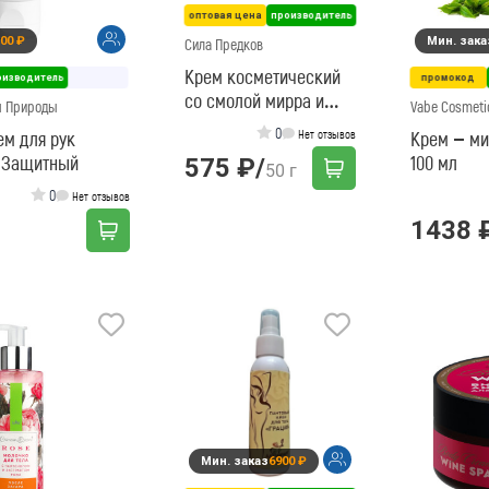
оптовая цена
производитель
00 ₽
Мин. зака
Сила Предков
Крем косметический
оизводитель
промокод
со смолой мирра и
м Природы
Vabe Cosmeti
дегтем по старинному
0
ем для рук
Нет отзывов
Крем – ми
рецепту «чистая
 Защитный
100 мл
575 ₽
/
50 г
кожа»
(антигрибковый)
0
Нет отзывов
1438 
Мин. заказ
6900 ₽