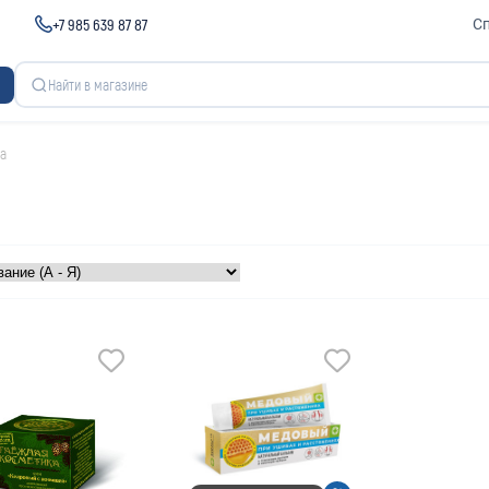
+7 985 639 87 87
С
а