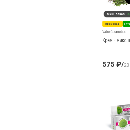
Мин. заказ
100
промокод
опт
Vabe Cosmetics
Крем - ми
575 ₽
/
20