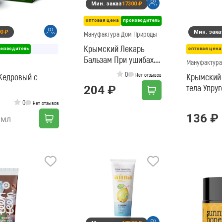
Мин. заказ
17300 ₽
оптовая цена
производитель
0 ₽
Мин. зака
Мануфактура Дом Природы
Крымский Лекарь
оизводитель
оптовая цена
Бальзам При ушибах и
Мануфактура
растяжениях
0
"Кедровый с
Нет отзывов
Крымский 
тела Упруг
204 ₽
0
Нет отзывов
136 ₽
 мл