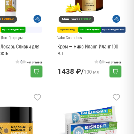
з
17300 ₽
Мин. заказ
1000 ₽
производитель
промокод
оптовая цена
производитель
 Дом Природы
Vabe Cosmetics
Лекарь Сливки для
Крем – микс Иланг-Иланг 100
ость
мл
0
0
Нет отзывов
Нет отзывов
1438 ₽
/
100 мл