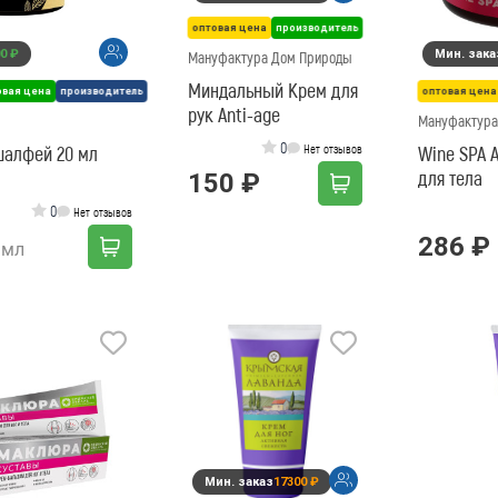
оптовая цена
производитель
0 ₽
Мин. зака
Мануфактура Дом Природы
Миндальный Крем для
овая цена
производитель
оптовая цена
рук Anti-age
Мануфактура
0
кс шалфей 20 мл
Нет отзывов
Wine SPA 
для тела
150 ₽
0
Нет отзывов
286 ₽
 мл
Мин. заказ
17300 ₽