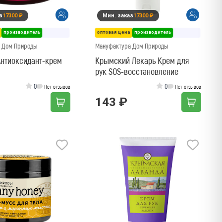
з
17300 ₽
Мин. заказ
17300 ₽
производитель
оптовая цена
производитель
 Дом Природы
Мануфактура Дом Природы
Антиоксидант-крем
Крымский Лекарь Крем для
рук SOS-восстановление
0
0
Нет отзывов
Нет отзывов
143 ₽