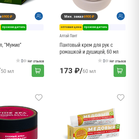
з
6900 ₽
Мин. заказ
6900 ₽
производитель
оптовая цена
производитель
Алтай Пант
л, "Мумие"
Пантовый крем для рук с
ромашкой и душицей, 60 мл
0
0
Нет отзывов
Нет отзывов
/
173 ₽
/
50 мл
60 мл