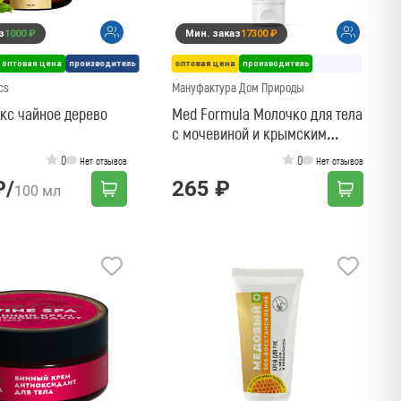
з
1000 ₽
Мин. заказ
17300 ₽
оптовая цена
производитель
оптовая цена
производитель
cs
Мануфактура Дом Природы
кс чайное дерево
Med Formula Молочко для тела
с мочевиной и крымским
пионом 10%
0
0
Нет отзывов
Нет отзывов
₽
/
265 ₽
100 мл