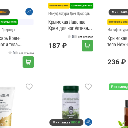
оптовая цена
производитель
00 ₽
Мин. зака
Мануфактура Дом Природы
Крымская Лаванда
оизводитель
оптовая цена
Крем для ног Активная
м Природы
Мануфактура
свежесть
0
карь Крем-
Нет отзывов
Крымская 
ог и тела
тела Нежн
187 ₽
0
Нет отзывов
236 ₽
Рекомен
Мин. заказ
1800 ₽