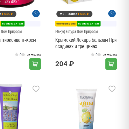
з
17300 ₽
Мин. заказ
17300 ₽
производитель
оптовая цена
производитель
 Дом Природы
Мануфактура Дом Природы
Антиоксидант-крем
Крымский Лекарь Бальзам При
ссадинах и трещинах
0
0
Нет отзывов
Нет отзывов
204 ₽