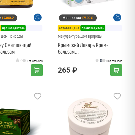
з
17300 ₽
Мин. заказ
17300 ₽
производитель
оптовая цена
производитель
 Дом Природы
Мануфактура Дом Природы
ey Смягчающий
Крымский Лекарь Крем-
бальзам
бальзам
Противовоспалительный
0
0
Нет отзывов
Нет отзывов
265 ₽