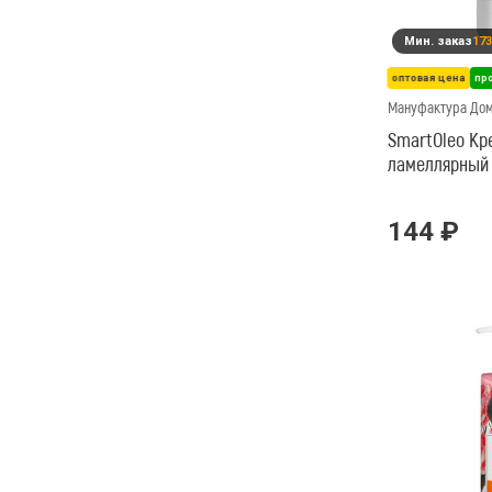
Мин. заказ
173
оптовая цена
пр
Мануфактура До
SmartOleo Кр
ламеллярный
144 ₽