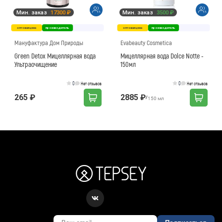
Мин. заказ
17300 ₽
Мин. заказ
3500 ₽
оптовая цена
производитель
оптовая цена
производитель
Мануфактура Дом Природы
Evabeauty Cosmetica
Green Detox Мицеллярная вода
Мицеллярная вода Dolce Notte -
Ультраочищение
150мл
0
0
Нет отзывов
Нет отзывов
265 ₽
2885 ₽
/
150 мл