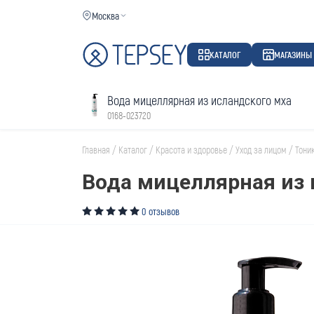
Москва
КАТАЛОГ
МАГАЗИНЫ
Вода мицеллярная из исландского мха
0168-023720
Главная
/
Каталог
/
Красота и здоровье
/
Уход за лицом
/
Тони
Вода мицеллярная из 
0 отзывов