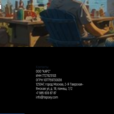
й
Контакты
ООО "КАРС"
ИНН 7727625103
ОГРН 1077759730036
125047, город Москва, 2-Я Тверская-
Ямская ул, д. 18, помещ. 7/2
+7 985 639 87 87
info@tepsey.com