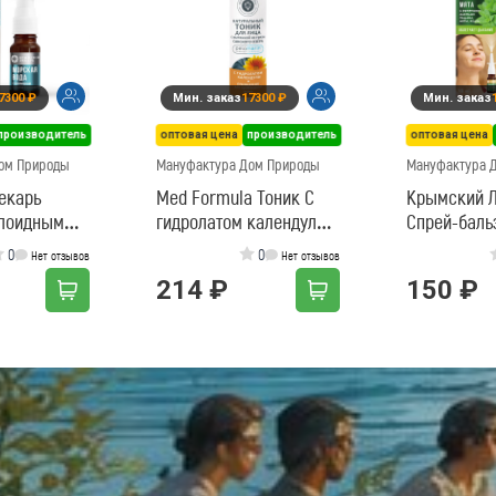
7300 ₽
Мин. заказ
17300 ₽
Мин. заказ
производитель
оптовая цена
производитель
оптовая цена
ом Природы
Мануфактура Дом Природы
Мануфактура 
екарь
Med Formula Тоник С
Крымский 
ллоидным
гидролатом календулы
Спрей-баль
 бишофитом
Очищение для
ароматичес
0
0
Нет отзывов
Нет отзывов
проблемной кожи
214 ₽
150 ₽