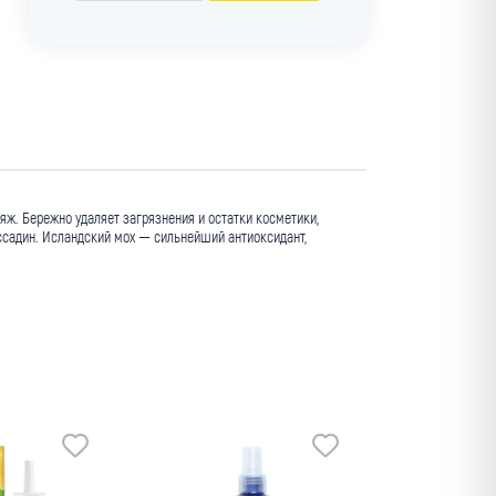
яж. Бережно удаляет загрязнения и остатки косметики,
ссадин. Исландский мох — сильнейший антиоксидант,
Мин. заказ
оптовая цена
Мануфактура