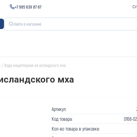
+7 985 639 87 87
С
к
/
Вода мицеллярная из исландского мха
исландского мха
Артикул:
Код товара:
0168-0
Кол-во товара в упаковке: