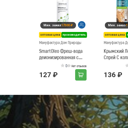
Мин. заказ
17300 ₽
Мин. заказ
1
оптовая цена
производитель
оптовая цена
Мануфактура Дом Природы
Мануфактура Д
SmartOleo Фреш-вода
Крымский Л
деионизированная с
Спрей С ко
эфирным маслом мяты
серебром и
0
Нет отзывов
127 ₽
136 ₽