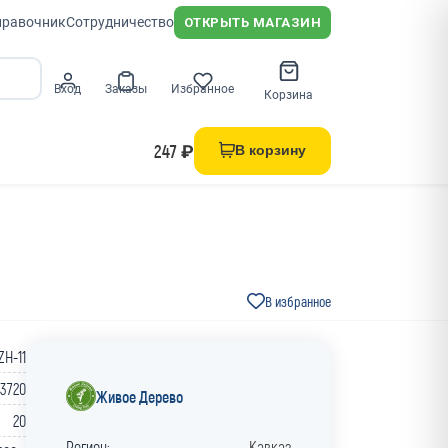
правочник
Сотрудничество
ОТКРЫТЬ МАГАЗИН
Вход
Заказы
Избранное
Корзина
247 ₽
В корзину
В избранное
ZH-11
23720
Живое Дерево
20
Регион:
Кавказ