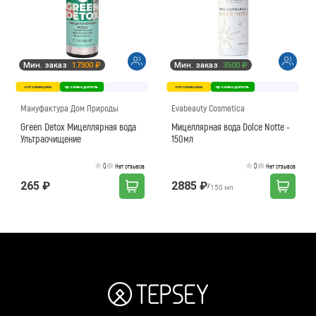
Мин. заказ
17300 ₽
Мин. заказ
3500 ₽
оптовая цена
производитель
оптовая цена
производитель
Мануфактура Дом Природы
Evabeauty Cosmetica
Green Detox Мицеллярная вода
Мицеллярная вода Dolce Notte -
Ультраочищение
150мл
0
0
Нет отзывов
Нет отзывов
265 ₽
2885 ₽
/
150 мл