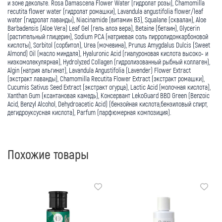
и зоне декольте. Rosa Damascena Flower Water (гидролат розы), Chamomilla
recutita flower water (гидролат ромашки), Lavandula angustifolia flower/leaf
water (гидролат лаванды), Niacinamide (витамин В3), Squalane (сквалан), Aloe
Barbadensis (Aloe Vera) Leaf Gel (гель алоэ вера), Betaine (бетаин), Glycerin
(растительный глицерин), Sodium PCA (натриевая соль пирролидонкарбоновой
кислоты), Sorbitol (сорбитол), Urea (мочевина), Prunus Amygdalus Dulcis (Sweet
Almond) Oil (масло миндаля), Hyaluronic Acid (гиалуроновая кислота высоко- и
низкомолекулярная), Hydrolyzed Collagen (гидролизованный рыбный коллаген),
Algin (натрия альгинат), Lavandula Angustifolia (Lavender) Flower Extract
(экстракт лаванды), Chamomilla Recutita Flower Extract (экстракт ромашки),
Cucumis Sativus Seed Extract (экстракт огурца), Lactic Acid (молочная кислота),
Xanthan Gum (ксантановая камедь), Консервант LekoGuard BBD Green (Benzoic
Acid, Benzyl Alcohol, Dehydroacetic Acid) (бензойная кислота,бензиловый спирт,
дегидроуксусная кислота), Parfum (парфюмерная композиция).
Похожие товары