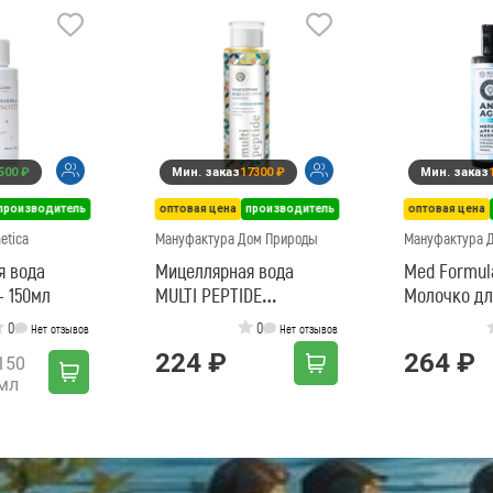
500 ₽
Мин. заказ
17300 ₽
Мин. заказ
производитель
оптовая цена
производитель
оптовая цена
etica
Мануфактура Дом Природы
Мануфактура 
я вода
Мицеллярная вода
Med Formula
- 150мл
MULTI PEPTIDE
Молочко дл
УЛЬТРАУВЛАЖНЕНИЕ
макияжа дл
0
0
Нет отзывов
Нет отзывов
нормальной
224 ₽
264 ₽
150
мл