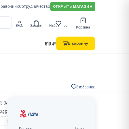
правочник
Сотрудничество
ОТКРЫТЬ МАГАЗИН
Вход
Заказы
Избранное
Корзина
610 ₽
В корзину
В избранное
S-07
34717
YASYA
1
Регион:
Псков