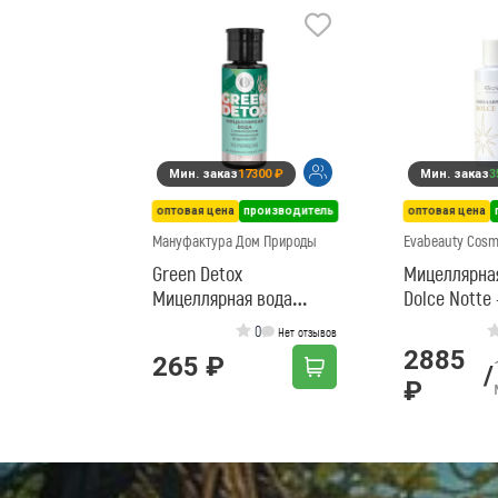
Мин. заказ
17300 ₽
Мин. заказ
3
оптовая цена
производитель
оптовая цена
Мануфактура Дом Природы
Evabeauty Cosm
Green Detox
Мицеллярна
Мицеллярная вода
Dolce Notte 
Ультраочищение
0
Нет отзывов
2885
265 ₽
/
₽