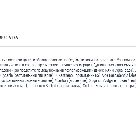
ДОСТАВКА
и после очищения и обеспечивает ее необходимым количеством влаги. Успокаивает, 
роновая кислота в составе препятствуют появлению морщин. Дущица оказывает смяг
 ладони и распределите по лецу нежными похлопывающими движениями. Aqua (вода), O
lycerin (растительный глицерин), D-Panthenol (провитамин В5), Aloe Barbadensis (Aloe 
дролизованный рыбный коллаген), Allantoin (аллантоин), Origanum Vulgare Flower/Leaf
(бензиловый спирт), Potassium Sorbate (сорбат калия), Sodium Benzoate (бензоат натр