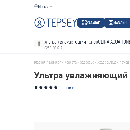
Москва
КАТАЛОГ
МАГАЗИНЫ
Ультра увлажняющий тонерULTRA AQUA TON
0258-034717
Главная
/
Каталог
/
Красота и здоровье
/
Уход за лицом
/
Уход
Ультра увлажняющий
0 отзывов