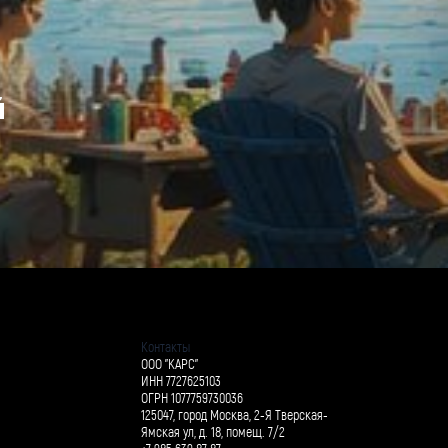
й
Контакты
ООО "КАРС"
ИНН 7727625103
ОГРН 1077759730036
125047, город Москва, 2-Я Тверская-
Ямская ул, д. 18, помещ. 7/2