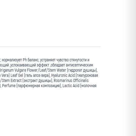
нормализует Ph баланс, устраняет чувство стянутости и
чающий ,успокаивающий эффект ,обладает антисептическим
riganum Vulgare Flower/Leaf/Stem Water (гидролат душицы),
Vera) Leaf Gel (гель алоэ вера), Hyaluronic Acid (гиалуроновая
/Stem Extract (экстракт душицы), Rosmarinus Officinalis
ия), Perfume (парфюмерная композиция), Lactic Acid (молочная
Мин. заказ