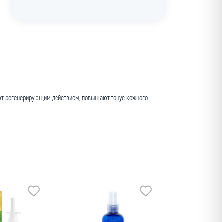
дают регенерирующим действием, повышают тонус кожного
Мин. заказ
оптовая цена
Мануфактура
Крымский 