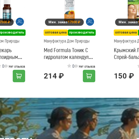
7300 ₽
Мин. заказ
17300 ₽
Мин. заказ
производитель
оптовая цена
производитель
оптовая цена
ом Природы
Мануфактура Дом Природы
Мануфактура 
екарь
Med Formula Тоник С
Крымский 
ллоидным
гидролатом календулы
Спрей-баль
 бишофитом
Очищение для
ароматичес
0
0
Нет отзывов
Нет отзывов
проблемной кожи
214 ₽
150 ₽