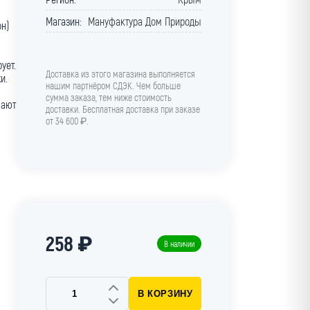
Магазин:
Мануфактура Дом Природы
он)
ует.
Доставка из этого магазина выполняется
и.
нашим партнёром СДЭК. Чем больше
сумма заказа, тем ниже стоимость
шают
доставки. Бесплатная доставка при заказе
от 34 600 ₽.
258 ₽
В наличии
В КОРЗИНУ