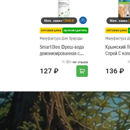
Мин. заказ
17300 ₽
Мин. заказ
1
оптовая цена
производитель
оптовая цена
Мануфактура Дом Природы
Мануфактура Д
SmartOleo Фреш-вода
Крымский Л
деионизированная с
Спрей С ко
эфирным маслом мяты
серебром и
0
Нет отзывов
127 ₽
136 ₽