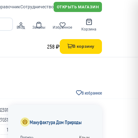
правочник
Сотрудничество
ОТКРЫТЬ МАГАЗИН
Вход
Заказы
Избранное
Корзина
258 ₽
В корзину
В избранное
12391
27031
Мануфактура Дом Природы
1
Регион:
Крым