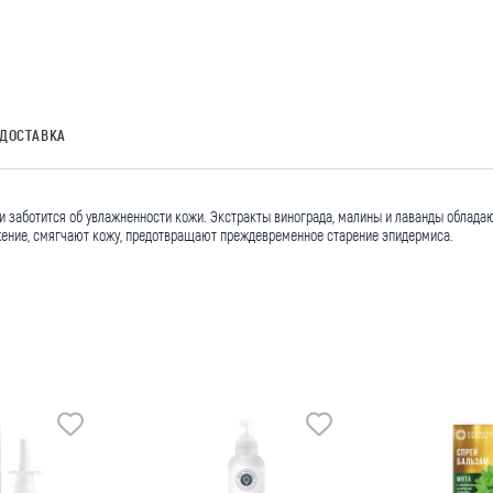
ДОСТАВКА
тки заботится об увлажненности кожи. Экстракты винограда, малины и лаванды обла
ение, смягчают кожу, предотвращают преждевременное старение эпидермиса.