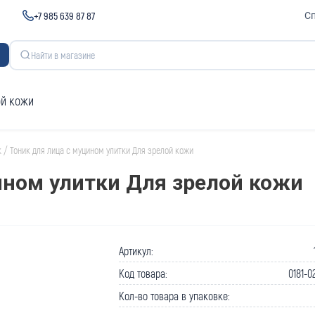
+7 985 639 87 87
С
ой кожи
к
/
Тоник для лица с муцином улитки Для зрелой кожи
ином улитки Для зрелой кожи
Артикул:
Код товара:
0181-0
Кол-во товара в упаковке: