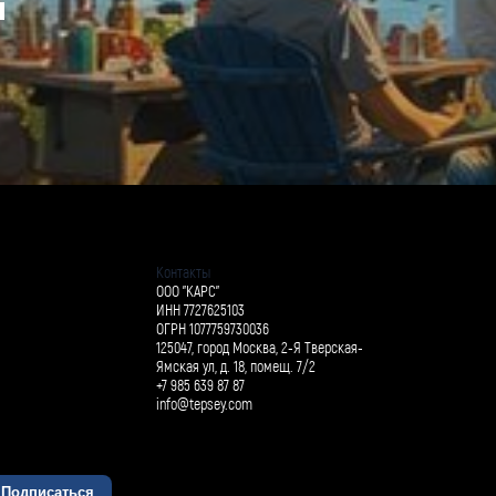
й
Контакты
ООО "КАРС"
ИНН 7727625103
ОГРН 1077759730036
125047, город Москва, 2-Я Тверская-
Ямская ул, д. 18, помещ. 7/2
+7 985 639 87 87
info@tepsey.com
Подписаться