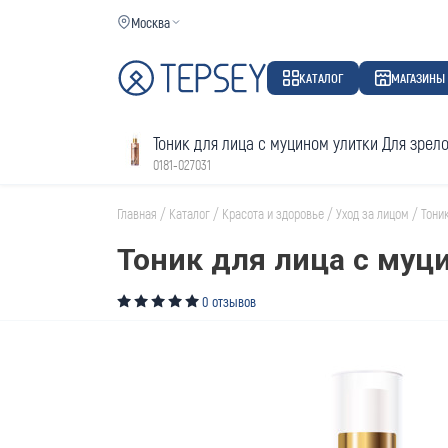
Москва
КАТАЛОГ
МАГАЗИНЫ
Тоник для лица с муцином улитки Для зрел
0181-027031
Главная
/
Каталог
/
Красота и здоровье
/
Уход за лицом
/
Тони
Тоник для лица с муц
0 отзывов