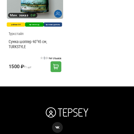
Мин. заказ
0 ₽
рейтинг 5★
промокод
производитель
Туркстайл
Сумка шоппер 40*45 см,
TURKSTYLE
0
Нет отзывов
1500 ₽
/
1 шт