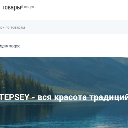
е товары
0 товаров
йдено товаров
TEPSEY - вся красота традици