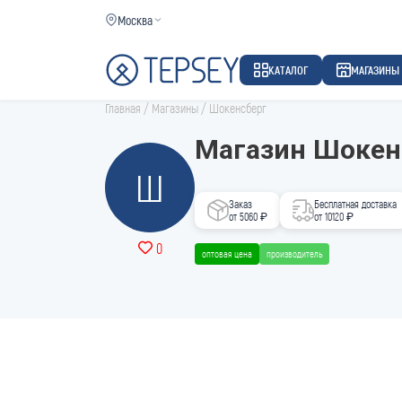
Москва
КАТАЛОГ
МАГАЗИНЫ
Главная
/
Магазины
/
Шокенсберг
Магазин Шокен
Ш
Заказ
Бесплатная доставка
от 5060 ₽
от 10120 ₽
0
оптовая цена
производитель