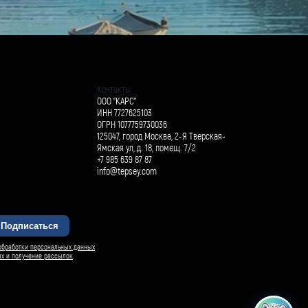
Контакты
ООО "КАРС"
ИНН 7727625103
ОГРН 1077759730036
125047, город Москва, 2-Я Тверская-
Ямская ул, д. 18, помещ. 7/2
+7 985 639 87 87
info@tepsey.com
Подписаться
БАРСИ ИИ
обработки персональных данных
ых и получение рассылок
.
Спросить Барси