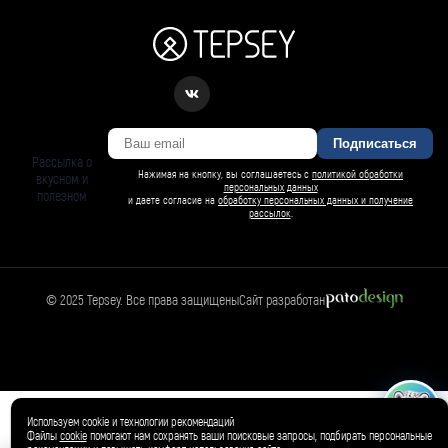
Подписаться
Рассылка о
Нажимая на кнопку, вы соглашаетесь с
политикой обработки
вкусном и
персональных данных
полезном
и даете согласие на
обработку персональных данных и получение
рассылок
.
© 2025 Tepsey. Все права защищены
Сайт разработан
БАРСИ ИИ
Спросить Барси
Магазин
🛍️
Товар добавлен в корзину ✓
Используем cookie и технологии рекомендаций
Файлы
cookie
помогают нам сохранять ваши поисковые запросы, подбирать персональные