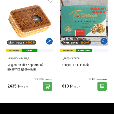
Мин. заказ
6900 ₽
Мин. заказ
6900 ₽
оптовая цена
фермер
оптовая цена
производитель
Башкирский мед
Центр-Сибирь
Мёд сотовый в берестяной
Конфеты с клюквой
шкатулке цветочный
0
0
Нет отзывов
Нет отзывов
2435 ₽
610 ₽
/
/
0.8 кг
150 г