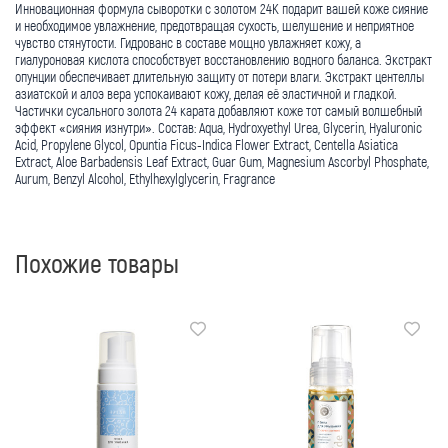
Инновационная формула сыворотки с золотом 24К подарит вашей коже сияние
и необходимое увлажнение, предотвращая сухость, шелушение и неприятное
чувство стянутости. Гидрованс в составе мощно увлажняет кожу, а
гиалуроновая кислота способствует восстановлению водного баланса. Экстракт
опунции обеспечивает длительную защиту от потери влаги. Экстракт центеллы
азиатской и алоэ вера успокаивают кожу, делая её эластичной и гладкой.
Частички сусального золота 24 карата добавляют коже тот самый волшебный
эффект «сияния изнутри». Состав: Aqua, Hydroxyethyl Urea, Glycerin, Hyaluronic
Acid, Propylene Glycol, Opuntia Ficus-Indica Flower Extract, Centella Asiatica
Extract, Aloe Barbadensis Leaf Extract, Guar Gum, Magnesium Ascorbyl Phosphate,
Aurum, Benzyl Alcohol, Ethylhexylglycerin, Fragrance
Похожие товары