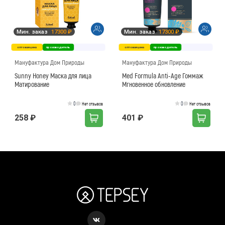
Мин. заказ
17300 ₽
Мин. заказ
17300 ₽
оптовая цена
производитель
оптовая цена
производитель
Мануфактура Дом Природы
Мануфактура Дом Природы
Sunny Honey Маска для лица
Med Formula Anti-Age Гоммаж
Матирование
Мгновенное обновление
0
0
Нет отзывов
Нет отзывов
258 ₽
401 ₽