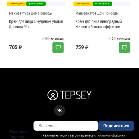
оптовая цена
производитель
оптовая цена
производитель
Мануфактура Дом Природы
Мануфактура Дом Природы
Крем для лица с муцином улитки
Крем для лица виноградный
Дневной 65+
Ночной с ботокс-эффектом
0
0
Нет отзывов
Нет отзывов
705 ₽
759 ₽
Подписаться
Рассылка о
Нажимая на кнопку, вы соглашаетесь с
политикой обработки
вкусном и