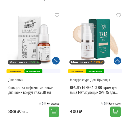
Мин. заказ
3500 ₽
Мин. заказ
17300 ₽
оптовая цена
производитель
оптовая цена
производитель
Две линии
Мануфактура Дом Природы
Сыворотка лифтинг-интенсив
BEAUTY MINERALS ВВ-крем для
для кожи вокруг глаз; 30 мл
лица Матирующий SPF-15 для
жирной кожи 01 тон ivory
0
0
Нет отзывов
Нет отзывов
388 ₽
400 ₽
/
30 мл