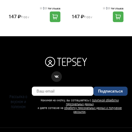
процедур Фитопар-2 100 г, 4 ф/п
процедур Фитопар-3 100 г, 4 ф/п
по 25 гр
по 25 гр
0
0
Нет отзывов
Нет отзывов
147 ₽
147 ₽
/
/
100 г
100 г
Подписаться
Рассылка о
Нажимая на кнопку, вы соглашаетесь с
политикой обработки
вкусном и
персональных данных
полезном
и даете согласие на
обработку персональных данных и получение
рассылок
.