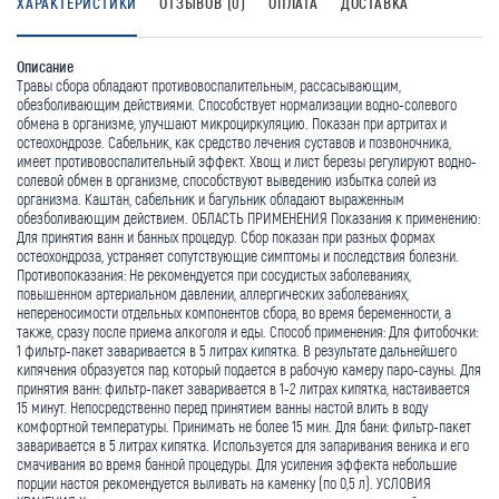
ХАРАКТЕРИСТИКИ
ОТЗЫВОВ (0)
ОПЛАТА
ДОСТАВКА
Описание
Травы сбора обладают противовоспалительным, рассасывающим,
обезболивающим действиями. Способствует нормализации водно-солевого
обмена в организме, улучшают микроциркуляцию. Показан при артритах и
остеохондрозе. Сабельник, как средство лечения суставов и позвоночника,
имеет противовоспалительный эффект. Хвощ и лист березы регулируют водно-
солевой обмен в организме, способствуют выведению избытка солей из
организма. Каштан, сабельник и багульник обладают выраженным
обезболивающим действием. ОБЛАСТЬ ПРИМЕНЕНИЯ Показания к применению:
Для принятия ванн и банных процедур. Сбор показан при разных формах
остеохондроза, устраняет сопутствующие симптомы и последствия болезни.
Противопоказания: Не рекомендуется при сосудистых заболеваниях,
повышенном артериальном давлении, аллергических заболеваниях,
непереносимости отдельных компонентов сбора, во время беременности, а
также, сразу после приема алкоголя и еды. Способ применения: Для фитобочки:
1 фильтр-пакет заваривается в 5 литрах кипятка. В результате дальнейшего
кипячения образуется пар, который подается в рабочую камеру паро-сауны. Для
принятия ванн: фильтр-пакет заваривается в 1-2 литрах кипятка, настаивается
15 минут. Непосредственно перед принятием ванны настой влить в воду
комфортной температуры. Принимать не более 15 мин. Для бани: фильтр-пакет
заваривается в 5 литрах кипятка. Используется для запаривания веника и его
смачивания во время банной процедуры. Для усиления эффекта небольшие
порции настоя рекомендуется выливать на каменку (по 0,5 л). УСЛОВИЯ