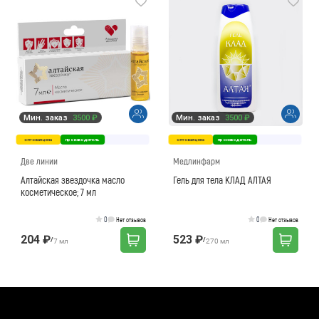
Мин. заказ
3500 ₽
Мин. заказ
3500 ₽
оптовая цена
производитель
оптовая цена
производитель
Две линии
Медлинфарм
Алтайская звездочка масло
Гель для тела КЛАД АЛТАЯ
косметическое; 7 мл
0
0
Нет отзывов
Нет отзывов
204 ₽
523 ₽
/
/
7 мл
270 мл