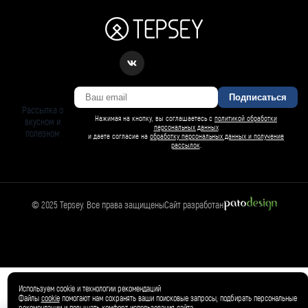
Подписаться
Рассылка о
Нажимая на кнопку, вы соглашаетесь с
политикой обработки
вкусном и
персональных данных
полезном
и даете согласие на
обработку персональных данных и получение
рассылок
.
© 2025 Tepsey. Все права защищены
Сайт разработан
БАРСИ ИИ
Спросить Барси
Магазин
🛍️
Товар добавлен в корзину ✓
Используем cookie и технологии рекомендаций
Файлы
cookie
помогают нам сохранять ваши поисковые запросы, подбирать персональные
рекомендации и повышать комфорт использования сайта.