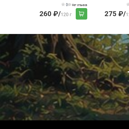
0
Нет отзывов
260 ₽
/
275 ₽
/
120 г
1