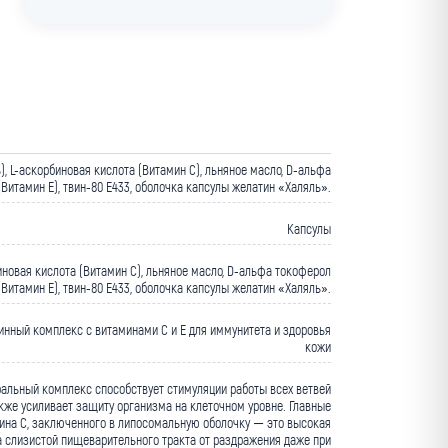
), L-аскорбиновая кислота (Витамин С), льняное масло, D-альфа
Витамин Е), твин-80 Е433, оболочка капсулы желатин «Халяль».
Капсулы
биновая кислота (Витамин С), льняное масло, D-альфа токоферол
(Витамин Е), твин-80 Е433, оболочка капсулы желатин «Халяль».
нный комплекс с витаминами С и Е для иммунитета и здоровья
кожи
альный комплекс способствует стимуляции работы всех ветвей
кже усиливает защиту организма на клеточном уровне. Главные
на С, заключенного в липосомальную оболочку — это высокая
а слизистой пищеварительного тракта от раздражения даже при