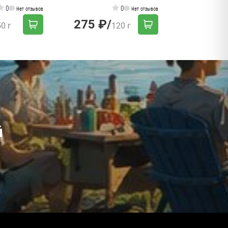
0
0
Нет отзывов
Нет отзывов
275 ₽
/
50 г
120 г
й