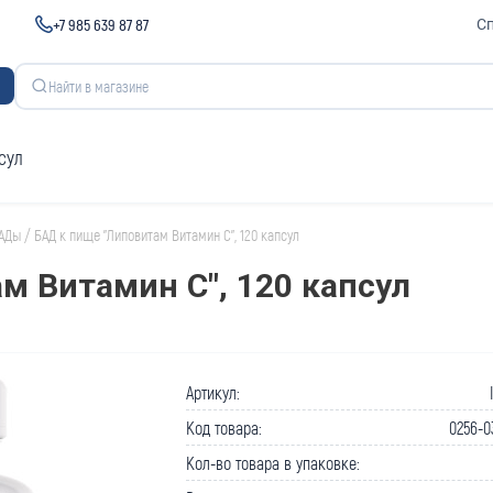
+7 985 639 87 87
С
сул
АДы
/
БАД к пище "Липовитам Витамин С", 120 капсул
м Витамин С", 120 капсул
Артикул:
Код товара:
0256-0
Кол-во товара в упаковке: