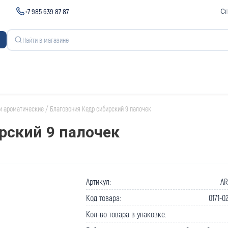
+7 985 639 87 87
С
и ароматические
/
Благовония Кедр сибирский 9 палочек
рский 9 палочек
Артикул:
AR
Код товара:
0171-0
Кол-во товара в упаковке: