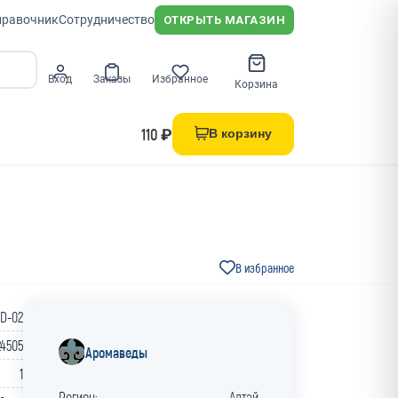
правочник
Сотрудничество
ОТКРЫТЬ МАГАЗИН
Вход
Заказы
Избранное
Корзина
110 ₽
В корзину
В избранное
D-02
24505
Аромаведы
1
Регион:
Алтай