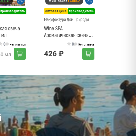
5800 ₽
Мин. заказ
17300 ₽
400 ₽
производитель
оптовая цена
производитель
Мануфактура Дом Природы
кая свеча
Wine SPA
 мл
Ароматическая свеча
Херес и табак
0
0
Нет отзывов
Нет отзывов
426 ₽
50 мл
й