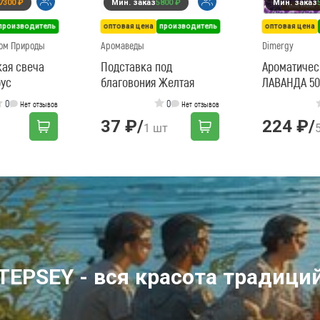
7300 ₽
Мин. заказ
5800 ₽
Мин. заказ
производитель
оптовая цена
производитель
оптовая цена
ом Природы
Аромаведы
Dimergy
кая свеча
Подставка под
Ароматичес
рус
благовония Желтая
ЛАВАНДА 50
0
0
Нет отзывов
Нет отзывов
37 ₽
/
224 ₽
/
1 шт
TEPSEY - вся красота традици