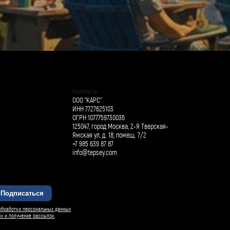
Контакты
ООО "КАРС"
ИНН 7727625103
ОГРН 1077759730036
125047, город Москва, 2-Я Тверская-
Ямская ул, д. 18, помещ. 7/2
+7 985 639 87 87
info@tepsey.com
Подписаться
БАРСИ ИИ
обработки персональных данных
ых и получение рассылок
.