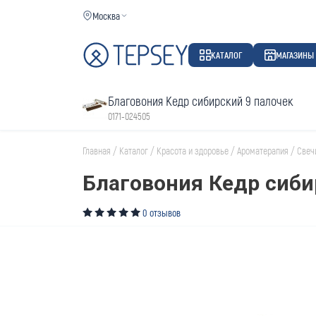
Москва
КАТАЛОГ
МАГАЗИНЫ
Благовония Кедр сибирский 9 палочек
0171-024505
Главная
/
Каталог
/
Красота и здоровье
/
Ароматерапия
/
Свеч
Благовония Кедр сиби
0 отзывов