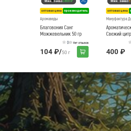
Мин. заказ
5800 ₽
Мин. заказ
1
оптовая цена
производитель
оптовая цена
Аромаведы
Мануфактура Д
Благовония Санг
Ароматичес
Можжевельник 50 гр
Свежий цит
0
Нет отзывов
104 ₽
/
400 ₽
50 г