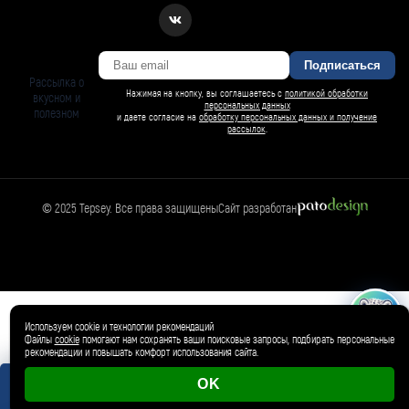
Подписаться
Рассылка о
Нажимая на кнопку, вы соглашаетесь с
политикой обработки
вкусном и
персональных данных
полезном
и даете согласие на
обработку персональных данных и получение
рассылок
.
© 2025 Tepsey. Все права защищены
Сайт разработан
БАРСИ ИИ
Спросить Барси
Магазин
🛍️
Товар добавлен в корзину ✓
Используем cookie и технологии рекомендаций
Файлы
cookie
помогают нам сохранять ваши поисковые запросы, подбирать персональные
рекомендации и повышать комфорт использования сайта.
OK
0 магазинов
0 ₽
Корзина пуста