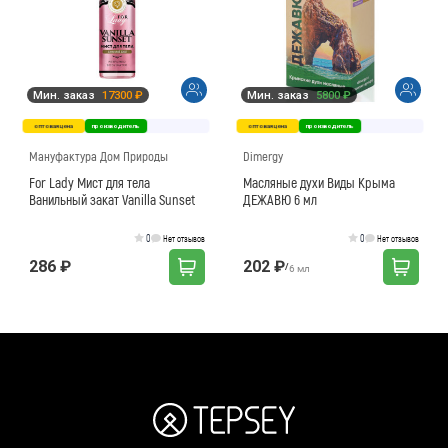
Мин. заказ
17300 ₽
Мин. заказ
5800 ₽
оптовая цена
производитель
оптовая цена
производитель
Мануфактура Дом Природы
Dimergy
For Lady Мист для тела
Масляные духи Виды Крыма
Ванильный закат Vanilla Sunset
ДЕЖАВЮ 6 мл
0
0
Нет отзывов
Нет отзывов
286 ₽
202 ₽
/
6 мл