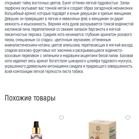
открывает тайну восточных цветов. Букет оттенен легкой пудровостью. Запах
парфюма окутывает вас томной негой и создает образ загадочной незнакомки.
Волшебный аромат, который подойдет и юным девушкам и зрелым женщинам.
Девушек он превращает в легких и невесомых фей, а женщинам он дарит
нежность и изысканность. Верхняя нота духов раскрывается тонкой водянистой
кислинкой личи, переплетенной со свежим запахом бергамота и мягкой
пикантностью персика. Средняя нота начинается глубоким ароматом розового
пиона, смешанным со сладко- цветочным звучанием, оттененным
анималистическими нотами, цветов апельсина, перетекающих в мягкий аккорд
сладких восково-фруктовых нот жасмина и раскрывающаяся водянисто-
восковым переливом с зелеными и медовыми акцентами белой лилии. Базовая
нота наделяет весь аромат богатством шикарного шлейфа пудрового мускуса,
украшенного древесными интонациями сандала и придающего завершенность
всей композиции легкой терпкости листа табака.
Похожие товары