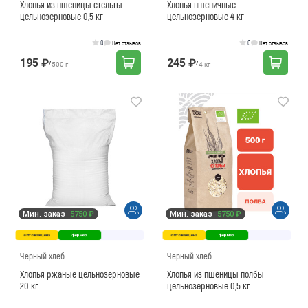
Хлопья из пшеницы стельты
Хлопья пшеничные
цельнозерновые 0,5 кг
цельнозерновые 4 кг
0
0
Нет отзывов
Нет отзывов
195 ₽
245 ₽
/
/
500 г
4 кг
Мин. заказ
5750 ₽
Мин. заказ
5750 ₽
оптовая цена
фермер
оптовая цена
фермер
Черный хлеб
Черный хлеб
Хлопья ржаные цельнозерновые
Хлопья из пшеницы полбы
20 кг
цельнозерновые 0,5 кг