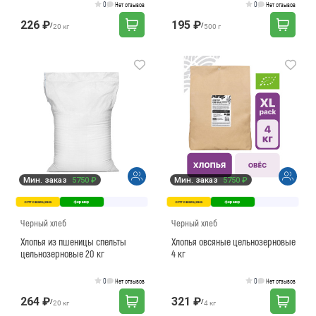
0
0
Нет отзывов
Нет отзывов
226 ₽
195 ₽
/
/
20 кг
500 г
Мин. заказ
5750 ₽
Мин. заказ
5750 ₽
оптовая цена
фермер
оптовая цена
фермер
Черный хлеб
Черный хлеб
Хлопья из пшеницы спельты
Хлопья овсяные цельнозерновые
цельнозерновые 20 кг
4 кг
0
0
Нет отзывов
Нет отзывов
264 ₽
321 ₽
/
/
20 кг
4 кг