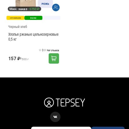
Мин. заказ
5750 ₽
оптовая цена
фермер
Черный хлеб
Хлопья ржаные цельнозерновые
0,5 кг
0
Нет отзывов
157 ₽
/
500 г