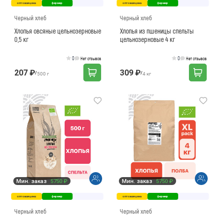
оптовая цена
фермер
оптовая цена
фермер
Как вернуть товар?
Сроки доставки
Черный хлеб
Черный хлеб
Хлопья овсяные цельнозерновые
Хлопья из пшеницы спельты
0,5 кг
цельнозерновые 4 кг
0
0
Нет отзывов
Нет отзывов
207 ₽
309 ₽
/
/
500 г
4 кг
Мин. заказ
5750 ₽
Мин. заказ
5750 ₽
оптовая цена
фермер
оптовая цена
фермер
Черный хлеб
Черный хлеб