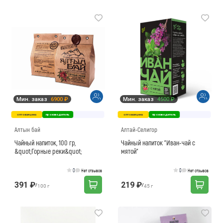
Мин. заказ
6900 ₽
Мин. заказ
4500 ₽
оптовая цена
производитель
оптовая цена
производитель
Алтын бай
Алтай-Селигор
Чайный напиток, 100 гр,
Чайный напиток "Иван-чай с
&quot;Горные реки&quot;
мятой"
0
0
Нет отзывов
Нет отзывов
391 ₽
219 ₽
/
/
100 г
45 г