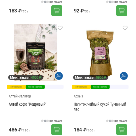
0
0
Нет отзывов
Нет отзывов
183 ₽
92 ₽
/
/
70 г
50 г
Мин. заказ
4500 ₽
Мин. заказ
5800 ₽
оптовая цена
производитель
оптовая цена
производитель
Алтай-Селигор
Архыз
Алтай кофе "Кедровый"
Напиток чайный сухой Туманный
лес
0
0
Нет отзывов
Нет отзывов
486 ₽
184 ₽
/
/
130 г
100 г