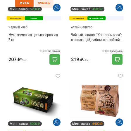
Мин. заказ
5750 ₽
Мин. заказ
4500 ₽
оптовая цена
фермер
оптовая цена
производитель
Черный хлеб
Алтай-Селигор
Мука ячменная цельнозерновая
Чайный напиток "Контроль веса":
5 кг
очищающий, забота о стройной
фигуре
0
0
Нет отзывов
Нет отзывов
207 ₽
219 ₽
/
/
5 кг
45 г
Мин. заказ
5000 ₽
Мин. заказ
6900 ₽