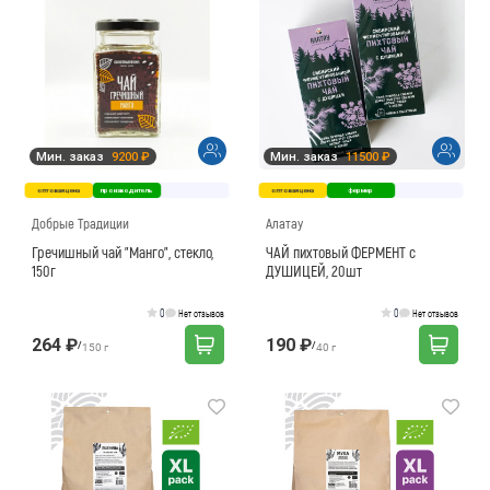
Мин. заказ
9200 ₽
Мин. заказ
11500 ₽
оптовая цена
производитель
оптовая цена
фермер
Добрые Традиции
Алатау
Гречишный чай "Манго", стекло,
ЧАЙ пихтовый ФЕРМЕНТ с
150г
ДУШИЦЕЙ, 20шт
0
0
Нет отзывов
Нет отзывов
264 ₽
190 ₽
/
/
150 г
40 г