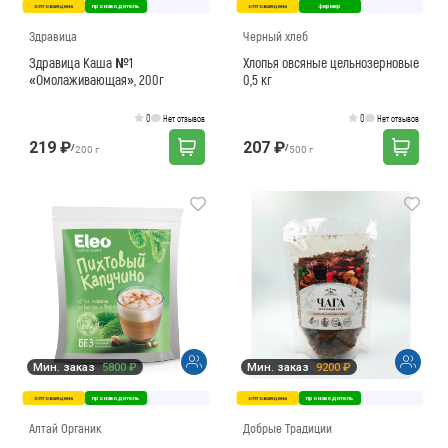
оптовая цена
производитель
оптовая цена
фермер
Как вернуть товар?
Сроки доставки
Здравица
Черный хлеб
Здравица Каша №1
Хлопья овсяные цельнозерновые
«Омолаживающая», 200г
0,5 кг
0
0
Нет отзывов
Нет отзывов
219 ₽
207 ₽
/
/
200 г
500 г
Мин. заказ
5800 ₽
Мин. заказ
9200 ₽
оптовая цена
производитель
оптовая цена
производитель
Алтай Органик
Добрые Традиции