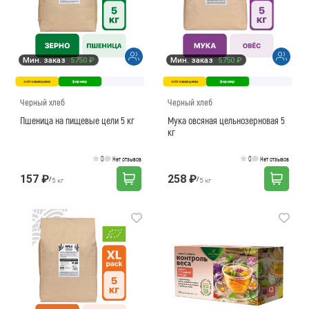
Мин. заказ
5750 ₽
Мин. заказ
5750 ₽
оптовая цена
фермер
оптовая цена
фермер
Черный хлеб
Черный хлеб
Пшеница на пищевые цели 5 кг
Мука овсяная цельнозерновая 5
кг
0
0
Нет отзывов
Нет отзывов
157 ₽
258 ₽
/
/
5 кг
5 кг