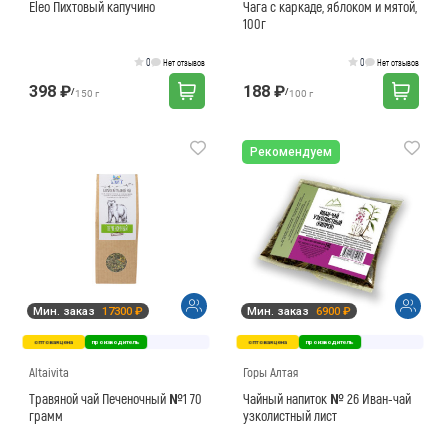
Eleo Пихтовый капучино
Чага с каркаде, яблоком и мятой,
100г
0
0
Нет отзывов
Нет отзывов
398 ₽
188 ₽
/
/
150 г
100 г
Рекомендуем
Мин. заказ
17300 ₽
Мин. заказ
6900 ₽
оптовая цена
производитель
оптовая цена
производитель
Altaivita
Горы Алтая
Травяной чай Печеночный №1 70
Чайный напиток № 26 Иван-чай
грамм
узколистный лист