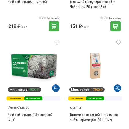
Чайный напиток "Луговой"
Иван-чай гранулированный с
Чабрецом 50 г коробка
0
0
Нет отзывов
Нет отзывов
219 ₽
151 ₽
/
/
45 г
50 г
Мин. заказ
4500 ₽
Мин. заказ
17300 ₽
оптовая цена
производитель
оптовая цена
производитель
Алтай-Селигор
Altaivita
Чайный напиток "Исландский
Витаминный коктейль травяной
мох"
чай в пирамидках 60 грамм