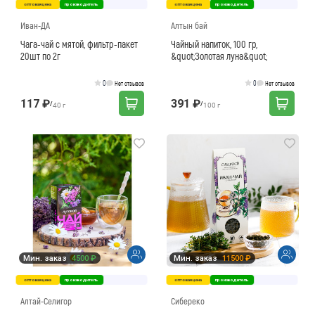
оптовая цена
производитель
оптовая цена
производитель
Иван-ДА
Алтын бай
Чага-чай с мятой, фильтр-пакет
Чайный напиток, 100 гр,
20шт по 2г
&quot;Золотая луна&quot;
0
0
Нет отзывов
Нет отзывов
117 ₽
391 ₽
/
/
40 г
100 г
Мин. заказ
4500 ₽
Мин. заказ
11500 ₽
оптовая цена
производитель
оптовая цена
производитель
Алтай-Селигор
Сибереко