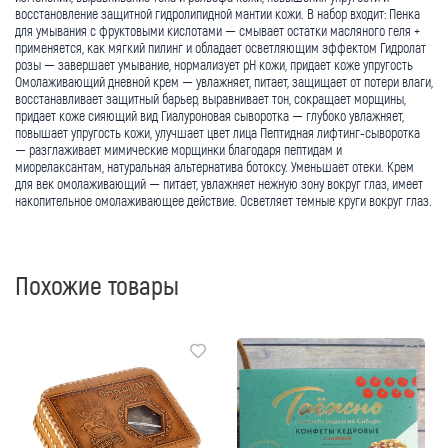
восстановление защитной гидролипидной мантии кожи. В набор входит: Пенка
для умывания с фруктовыми кислотами — смывает остатки масляного геля +
применяется, как мягкий пилинг и обладает осветляющим эффектом Гидролат
розы — завершает умывание, нормализует pH кожи, придает коже упругость
Омолаживающий дневной крем — увлажняет, питает, защищает от потери влаги,
восстанавливает защитный барьер, выравнивает тон, сокращает морщины,
придает коже сияющий вид Гиалуроновая сыворотка — глубоко увлажняет,
повышает упругость кожи, улучшает цвет лица Пептидная лифтинг-сыворотка
— разглаживает мимические морщинки благодаря пептидам и
миорелаксантам, натуральная альтернатива ботоксу. Уменьшает отеки. Крем
для век омолаживающий — питает, увлажняет нежную зону вокруг глаз, имеет
накопительное омолаживающее действие. Осветляет темные круги вокруг глаз.
Похожие товары