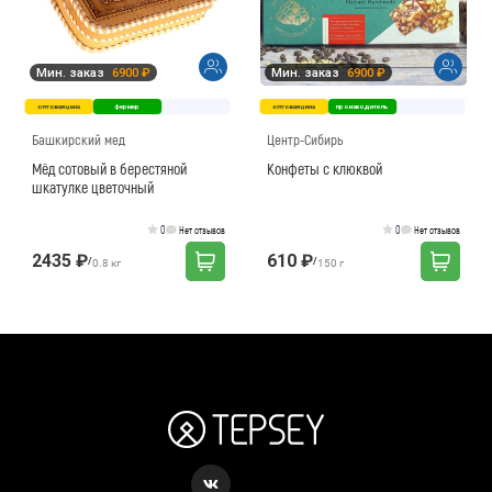
Мин. заказ
6900 ₽
Мин. заказ
6900 ₽
оптовая цена
фермер
оптовая цена
производитель
Башкирский мед
Центр-Сибирь
Мёд сотовый в берестяной
Конфеты с клюквой
шкатулке цветочный
0
0
Нет отзывов
Нет отзывов
2435 ₽
610 ₽
/
/
0.8 кг
150 г