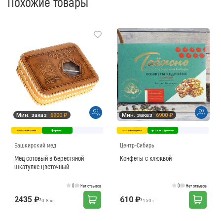
Похожие товары
Мин. заказ
6900 ₽
Мин. заказ
6900 ₽
оптовая цена
фермер
оптовая цена
производитель
Башкирский мед
Центр-Сибирь
Мёд сотовый в берестяной
Конфеты с клюквой
шкатулке цветочный
0
0
Нет отзывов
Нет отзывов
2435 ₽
610 ₽
/
/
0.8 кг
150 г