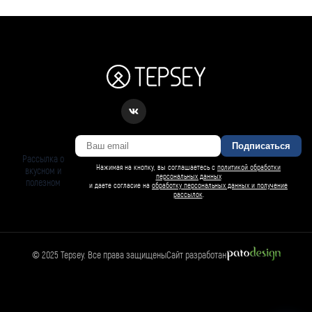
Подписаться
Рассылка о
Нажимая на кнопку, вы соглашаетесь с
политикой обработки
вкусном и
персональных данных
полезном
и даете согласие на
обработку персональных данных и получение
рассылок
.
© 2025 Tepsey. Все права защищены
Сайт разработан
БАРСИ ИИ
Спросить Барси