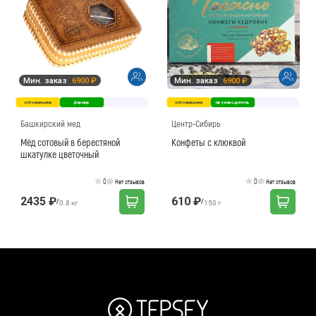
Мин. заказ
6900 ₽
Мин. заказ
6900 ₽
оптовая цена
фермер
оптовая цена
производитель
Башкирский мед
Центр-Сибирь
Мёд сотовый в берестяной
Конфеты с клюквой
шкатулке цветочный
0
0
Нет отзывов
Нет отзывов
2435 ₽
610 ₽
/
/
0.8 кг
150 г