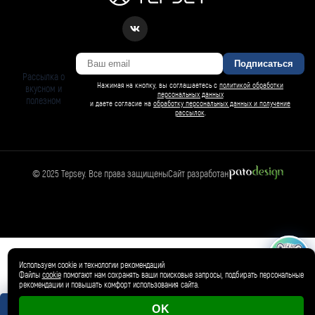
Подписаться
Рассылка о
Нажимая на кнопку, вы соглашаетесь с
политикой обработки
вкусном и
персональных данных
полезном
и даете согласие на
обработку персональных данных и получение
рассылок
.
© 2025 Tepsey. Все права защищены
Сайт разработан
БАРСИ ИИ
Спросить Барси
Магазин
🛍️
Товар добавлен в корзину ✓
Используем cookie и технологии рекомендаций
Файлы
cookie
помогают нам сохранять ваши поисковые запросы, подбирать персональные
рекомендации и повышать комфорт использования сайта.
OK
0 магазинов