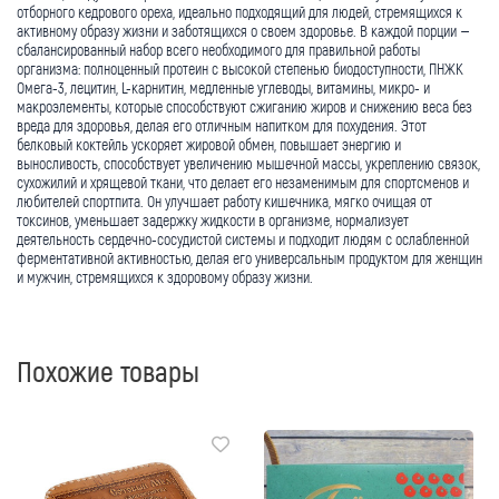
отборного кедрового ореха, идеально подходящий для людей, стремящихся к
активному образу жизни и заботящихся о своем здоровье. В каждой порции –
сбалансированный набор всего необходимого для правильной работы
организма: полноценный протеин с высокой степенью биодоступности, ПНЖК
Омега-3, лецитин, L-карнитин, медленные углеводы, витамины, микро- и
макроэлементы, которые способствуют сжиганию жиров и снижению веса без
вреда для здоровья, делая его отличным напитком для похудения. Этот
белковый коктейль ускоряет жировой обмен, повышает энергию и
выносливость, способствует увеличению мышечной массы, укреплению связок,
сухожилий и хрящевой ткани, что делает его незаменимым для спортсменов и
любителей спортпита. Он улучшает работу кишечника, мягко очищая от
токсинов, уменьшает задержку жидкости в организме, нормализует
деятельность сердечно-сосудистой системы и подходит людям с ослабленной
ферментативной активностью, делая его универсальным продуктом для женщин
и мужчин, стремящихся к здоровому образу жизни.
Похожие товары