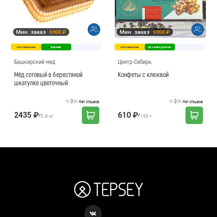
Мин. заказ
6900 ₽
Мин. заказ
6900 ₽
оптовая цена
фермер
оптовая цена
производитель
Башкирский мед
Центр-Сибирь
Мёд сотовый в берестяной
Конфеты с клюквой
шкатулке цветочный
0
0
Нет отзывов
Нет отзывов
2435 ₽
610 ₽
/
/
0.8 кг
150 г