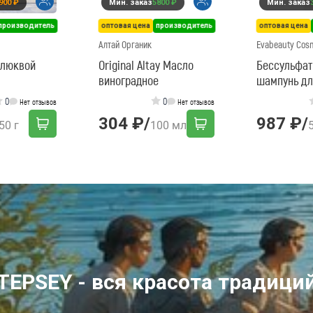
900 ₽
Мин. заказ
5800 ₽
Мин. заказ
производитель
оптовая цена
производитель
оптовая цена
Алтай Органик
Evabeauty Cos
клюквой
Original Altay Масло
Бессульфа
виноградное
шампунь дл
волос - 50м
0
0
Нет отзывов
Нет отзывов
304 ₽
/
987 ₽
/
50 г
100 мл
TEPSEY - вся красота традици