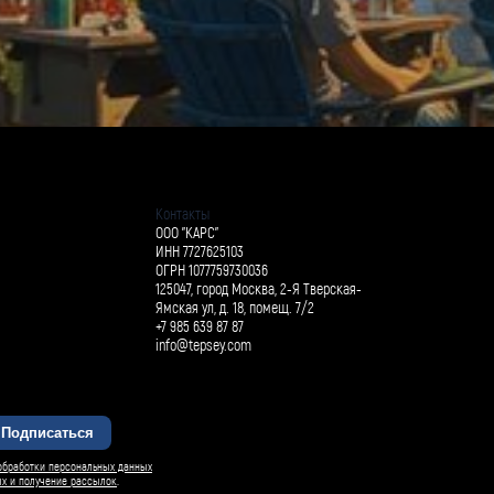
Контакты
ООО "КАРС"
ИНН 7727625103
ОГРН 1077759730036
125047, город Москва, 2-Я Тверская-
Ямская ул, д. 18, помещ. 7/2
+7 985 639 87 87
info@tepsey.com
Подписаться
БАРСИ ИИ
обработки персональных данных
ых и получение рассылок
.