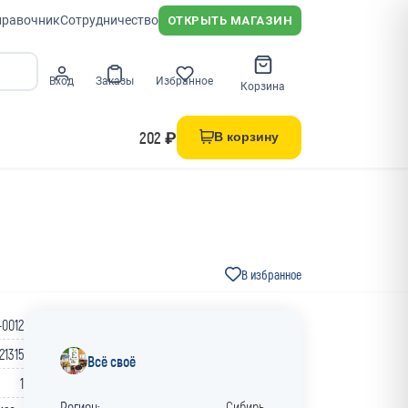
правочник
Сотрудничество
ОТКРЫТЬ МАГАЗИН
Вход
Заказы
Избранное
Корзина
202 ₽
В корзину
В избранное
-0012
21315
Всё своё
1
Регион:
Сибирь