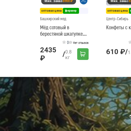
Мин. заказ
6900 ₽
Мин. заказ
6
оптовая цена
фермер
оптовая цена
Башкирский мед
Центр-Сибирь
Мёд сотовый в
Конфеты с 
берестяной шкатулке
цветочный
0
Нет отзывов
2435
610 ₽
/
0.8
1
/
₽
кг