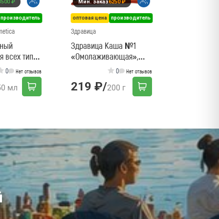
3500 ₽
Мин. заказ
6250 ₽
690 ₽
/
производитель
оптовая цена
производитель
metica
Здравица
тный
Здравица Каша №1
я всех типов
«Омолаживающая»,
л
200г
0
0
Нет отзывов
Нет отзывов
219 ₽
/
50 мл
200 г
й