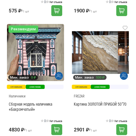
0
0
Нет отзывов
Нет отзывов
575 ₽
1900 ₽
/
/
1 шт
1 шт
Рекомендуем
Мин. заказ
0 ₽
Мин. заказ
500 ₽
оптовая цена
ремесленник
оптовая цена
ремесленник
Наличники
FREZAR
Сборная модель наличника
Картина ЗОЛОТОЙ ПРИБОЙ 50*70
«Бахромчатый»
0
0
Нет отзывов
Нет отзывов
4830 ₽
2901 ₽
/
/
1 шт
1 шт