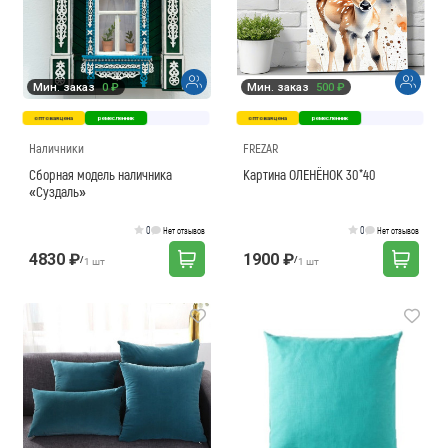
Мин. заказ
0 ₽
Мин. заказ
500 ₽
оптовая цена
ремесленник
оптовая цена
ремесленник
Наличники
FREZAR
Сборная модель наличника
Картина ОЛЕНЁНОК 30*40
«Суздаль»
0
0
Нет отзывов
Нет отзывов
4830 ₽
1900 ₽
/
/
1 шт
1 шт