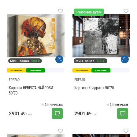
Рекомендуем
Мин. заказ
500 ₽
Мин. заказ
500 ₽
оптовая цена
ремесленник
оптовая цена
ремесленник
FREZAR
FREZAR
Картина НЕВЕСТА НАЙРОБИ
Картина Квадраты 50*70
50*70
0
0
Нет отзывов
Нет отзывов
2901 ₽
2901 ₽
/
/
1 шт
1 шт