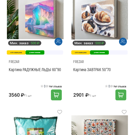
Мин. заказ
500 ₽
Мин. заказ
500 ₽
оптовая цена
ремесленник
оптовая цена
ремесленник
FREZAR
FREZAR
Картина РАДУЖНЫЕ ЛЬДЫ 60*90
Картина ЗАВТРАК 50*70
0
0
Нет отзывов
Нет отзывов
3560 ₽
2901 ₽
/
/
1 шт
1 шт