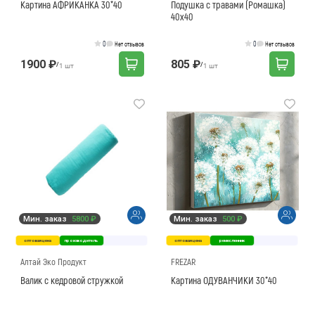
Картина АФРИКАНКА 30*40
Подушка с травами (Ромашка)
40х40
0
0
Нет отзывов
Нет отзывов
1900 ₽
805 ₽
/
/
1 шт
1 шт
Мин. заказ
5800 ₽
Мин. заказ
500 ₽
оптовая цена
производитель
оптовая цена
ремесленник
Алтай Эко Продукт
FREZAR
Валик с кедровой стружкой
Картина ОДУВАНЧИКИ 30*40