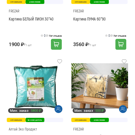
оптовая цена
ремесленник
оптовая цена
ремесленник
FREZAR
FREZAR
Картина БЕЛЫЙ ПИОН 30*40
Картина ПУМА 60*90
0
0
Нет отзывов
Нет отзывов
1900 ₽
3560 ₽
/
/
1 шт
1 шт
Мин. заказ
5800 ₽
Мин. заказ
500 ₽
оптовая цена
производитель
оптовая цена
ремесленник
Алтай Эко Продукт
FREZAR