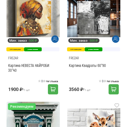
Мин. заказ
500 ₽
Мин. заказ
500 ₽
оптовая цена
ремесленник
оптовая цена
ремесленник
FREZAR
FREZAR
Картина НЕВЕСТА НАЙРОБИ
Картина Квадраты 60*90
30*40
0
0
Нет отзывов
Нет отзывов
1900 ₽
3560 ₽
/
/
1 шт
1 шт
Рекомендуем