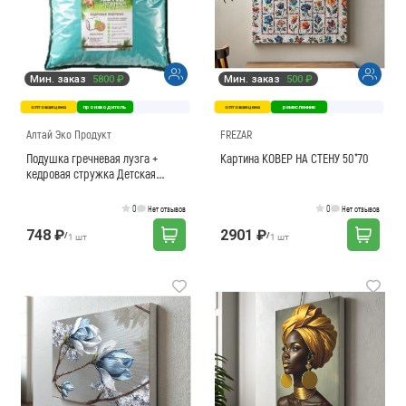
Мин. заказ
5800 ₽
Мин. заказ
500 ₽
оптовая цена
производитель
оптовая цена
ремесленник
Алтай Эко Продукт
FREZAR
Подушка гречневая лузга +
Картина КОВЕР НА СТЕНУ 50*70
кедровая стружка Детская
40х40
0
0
Нет отзывов
Нет отзывов
748 ₽
2901 ₽
/
/
1 шт
1 шт