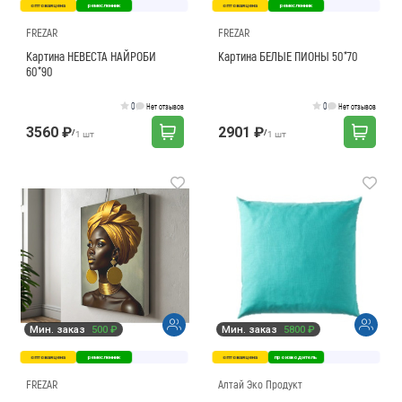
оптовая цена
ремесленник
оптовая цена
ремесленник
В какие регионы доставка?
Способы оплаты
FREZAR
FREZAR
Как вернуть товар?
Сроки доставки
Картина НЕВЕСТА НАЙРОБИ
Картина БЕЛЫЕ ПИОНЫ 50*70
60*90
0
0
Нет отзывов
Нет отзывов
3560 ₽
2901 ₽
/
/
1 шт
1 шт
Мин. заказ
500 ₽
Мин. заказ
5800 ₽
оптовая цена
ремесленник
оптовая цена
производитель
FREZAR
Алтай Эко Продукт