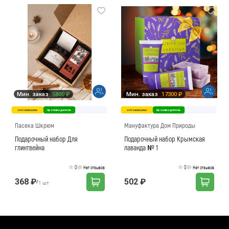
Мин. заказ
5800 ₽
Мин. заказ
17300 ₽
оптовая цена
производитель
оптовая цена
производитель
Пасека Шкрюм
Мануфактура Дом Природы
Подарочный набор Для
Подарочный набор Крымская
глинтвейна
лаванда № 1
0
0
Нет отзывов
Нет отзывов
368 ₽
502 ₽
/
1 шт