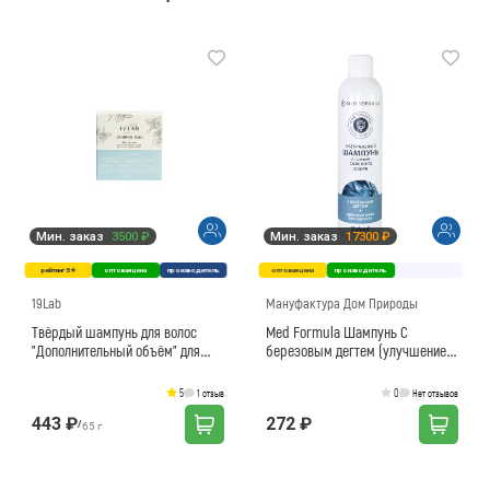
Мин. заказ
3500 ₽
Мин. заказ
17300 ₽
рейтинг 5★
оптовая цена
производитель
оптовая цена
производитель
19Lab
Мануфактура Дом Природы
Твёрдый шампунь для волос
Med Formula Шампунь С
"Дополнительный объём" для
березовым дегтем (улучшение
жирного типа волос
здоровья кожи головы и борьба
с перхотью)
5
0
1 отзыв
Нет отзывов
443 ₽
272 ₽
/
65 г