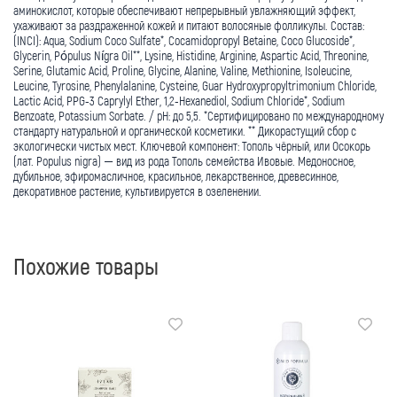
аминокислот, которые обеспечивают непрерывный увлажняющий эффект,
ухаживают за раздраженной кожей и питают волосяные фолликулы. Состав:
(INCI): Aqua, Sodium Coco Sulfate*, Cocamidopropyl Betaine, Coco Glucoside*,
Glycerin, Pópulus Nígra Oil**, Lysine, Histidine, Arginine, Aspartic Acid, Threonine,
Serine, Glutamic Acid, Proline, Glycine, Alanine, Valine, Methionine, Isoleucine,
Leucine, Tyrosine, Phenylalanine, Cysteine, Guar Hydroxypropyltrimonium Chloride,
Lactic Acid, PPG-3 Caprylyl Ether, 1,2-Hexanediol, Sodium Chloride*, Sodium
Benzoate, Potassium Sorbate. / pH: до 5,5. *Сертифицировано по международному
стандарту натуральной и органической косметики. ** Дикорастущий сбор с
экологически чистых мест. Ключевой компонент: Тополь чёрный, или Осокорь
(лат. Populus nigra) — вид из рода Тополь семейства Ивовые. Медоносное,
дубильное, эфиромасличное, красильное, лекарственное, древесинное,
декоративное растение, культивируется в озеленении.
Похожие товары