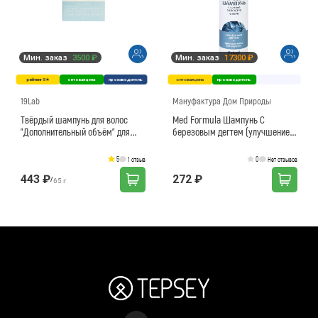
Мин. заказ
3500 ₽
Мин. заказ
17300 ₽
рейтинг 5★
оптовая цена
производитель
оптовая цена
производитель
19Lab
Мануфактура Дом Природы
Твёрдый шампунь для волос
Med Formula Шампунь С
"Дополнительный объём" для
березовым дегтем (улучшение
жирного типа волос
здоровья кожи головы и борьба
с перхотью)
5
0
1 отзыв
Нет отзывов
443 ₽
272 ₽
/
65 г