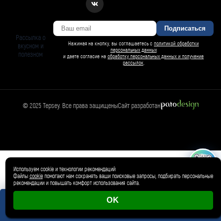
Подписаться
Рассылка о
Нажимая на кнопку, вы соглашаетесь с
политикой обработки
вкусном и
персональных данных
полезном
и даете согласие на
обработку персональных данных и получение
рассылок
.
© 2025 Tepsey. Все права защищены
Сайт разработан
БАРСИ ИИ
Спросить Барси
Магазин
🛍️
Товар добавлен в корзину ✓
Используем cookie и технологии рекомендаций
Файлы
cookie
помогают нам сохранять ваши поисковые запросы, подбирать персональные
рекомендации и повышать комфорт использования сайта.
OK
0 магазинов
0 ₽
Корзина пуста