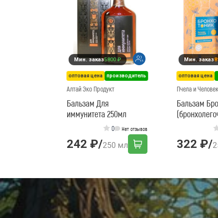
Мин. заказ
5800 ₽
Мин. заказ
8
оптовая цена
производитель
оптовая цена
Алтай Эко Продукт
Пчела и Челове
Бальзам Для
Бальзам Бро
иммунитета 250мл
(бронхолего
0
Нет отзывов
242 ₽
/
322 ₽
/
250 мл
2