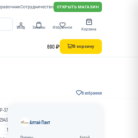
правочник
Сотрудничество
ОТКРЫТЬ МАГАЗИН
Вход
Заказы
Избранное
Корзина
690 ₽
В корзину
В избранное
P-37
2943
Алтай Пант
1
Регион:
Алтай