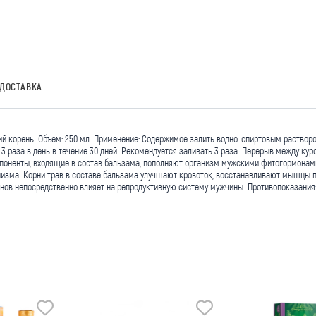
ДОСТАВКА
ий корень. Объем: 250 мл. Применение: Содержимое залить водно-спиртовым растворо
е 3 раза в день в течение 30 дней. Рекомендуется заливать 3 раза. Перерыв между 
мпоненты, входящие в состав бальзама, пополняют организм мужскими фитогормонами
низма. Корни трав в составе бальзама улучшают кровоток, восстанавливают мышцы п
ов непосредственно влияет на репродуктивную систему мужчины. Противопоказания: