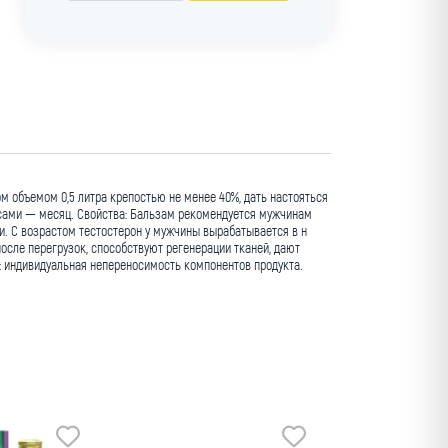
м объемом 0,5 литра крепостью не менее 40%, дать настояться
курсами — месяц. Свойства: Бальзам рекомендуется мужчинам
. С возрастом тестостерон у мужчины вырабатывается в н
осле перегрузок, способствуют регенерации тканей, дают
 индивидуальная непереносимость компонентов продукта.
Мин. заказ
оптовая цена