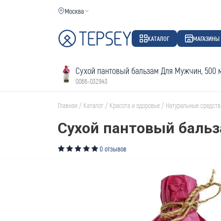
Москва
КАТАЛОГ
МАГАЗИНЫ
Сухой пантовый бальзам Для Мужчин, 500 
0066-032943
Главная
/
Каталог
/
Красота и здоровье
/
Натуральные средств
Сухой пантовый бальз
0 отзывов