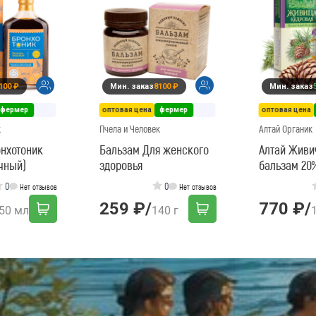
100 ₽
Мин. заказ
8100 ₽
Мин. заказ
фермер
оптовая цена
фермер
оптовая цена
к
Пчела и Человек
Алтай Органик
нхотоник
Бальзам Для женского
Алтай Жив
чный)
здоровья
бальзам 20
0
0
Нет отзывов
Нет отзывов
259 ₽
/
770 ₽
/
50 мл
140 г