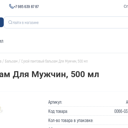
+7 985 639 87 87
С
мл
а
/
Бальзам
/
Сухой пантовый бальзам Для Мужчин, 500 мл
ам Для Мужчин, 500 мл
Артикул:
A
Код товара:
0066-03
Кол-во товара в упаковке: