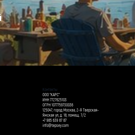
й
Контакты
ООО "КАРС"
ИНН 7727625103
ОГРН 1077759730036
125047, город Москва, 2-Я Тверская-
Ямская ул, д. 18, помещ. 7/2
+7 985 639 87 87
info@tepsey.com