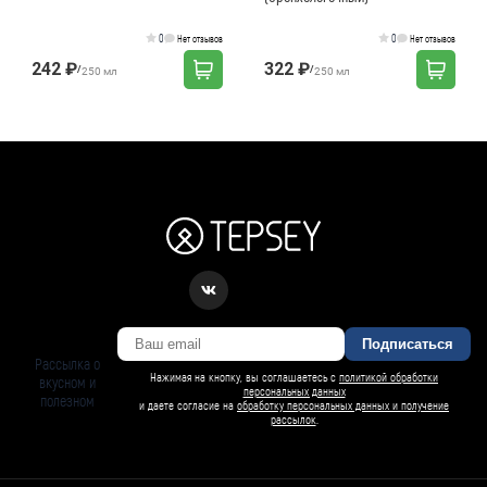
0
0
Нет отзывов
Нет отзывов
242 ₽
322 ₽
/
/
250 мл
250 мл
Подписаться
Рассылка о
Нажимая на кнопку, вы соглашаетесь с
политикой обработки
вкусном и
персональных данных
полезном
и даете согласие на
обработку персональных данных и получение
рассылок
.