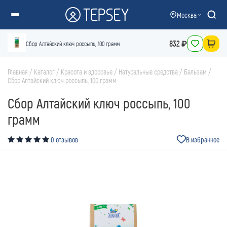
Москва
832 ₽
Сбор Алтайский ключ россыпь, 100 грамм
Главная
/
Каталог
/
Красота и здоровье
/
Натуральные средства
/
Бальзам
/
Сбор Алтайский ключ россыпь, 100 грамм
Сбор Алтайский ключ россыпь, 100
грамм
0 отзывов
В избранное