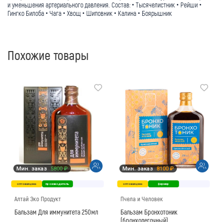
и уменьшения артериального давления. Состав: • Тысячелистник • Рейши •
Гингко Билоба • Чага • Хвощ • Шиповник • Калина • Боярышник
Похожие товары
Мин. заказ
5800 ₽
Мин. заказ
8100 ₽
оптовая цена
производитель
оптовая цена
фермер
Алтай Эко Продукт
Пчела и Человек
Бальзам Для иммунитета 250мл
Бальзам Бронхотоник
(бронхолегочный)