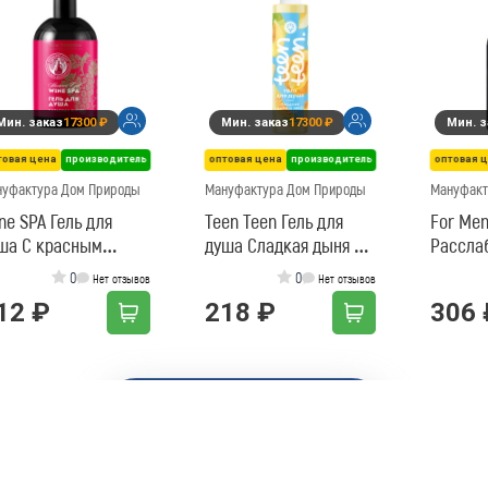
Мин. заказ
17300 ₽
Мин. заказ
17300 ₽
Мин. з
товая цена
производитель
оптовая цена
производитель
оптовая 
нуфактура Дом Природы
Мануфактура Дом Природы
Мануфакт
ne SPA Гель для
Teen Teen Гель для
For Men
ша С красным
душа Сладкая дыня и
Рассла
ном
закат у моря
мл
0
0
Нет отзывов
Нет отзывов
Магазин
12 ₽
218 ₽
306 
🛍️
Товар добавлен в корзину ✓
0 магазинов
0 ₽
Корзина пуста
Заказать вместе с друзьями
Закроете минимум быстрее — каждый платит за свои товары