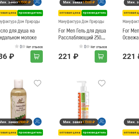
Мин. заказ
17300 ₽
Мин. заказ
17300 ₽
Мин. з
товая цена
производитель
оптовая цена
производитель
оптовая 
нуфактура Дом Природы
Мануфактура Дом Природы
Мануфакт
сло для душа на
For Men Гель для душа
For Men
ндальном молоке
Расслабляющий 250
Освежа
мл
0
0
Нет отзывов
Нет отзывов
86 ₽
221 ₽
221 
Мин. заказ
6900 ₽
Мин. заказ
17300 ₽
Мин. з
товая цена
производитель
оптовая цена
производитель
оптовая 