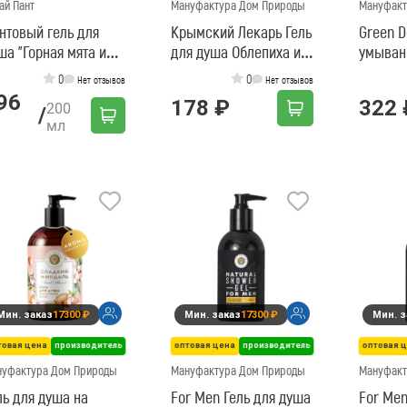
ай Пант
Мануфактура Дом Природы
Мануфакт
нтовый гель для
Крымский Лекарь Гель
Green D
ша "Горная мята и
для душа Облепиха и
умыван
тайский Лимонник",
ромашка
детокс
0
0
Нет отзывов
Нет отзывов
0 мл
96
178 ₽
322 
200
/
мл
Мин. заказ
17300 ₽
Мин. заказ
17300 ₽
Мин. з
товая цена
производитель
оптовая цена
производитель
оптовая 
нуфактура Дом Природы
Мануфактура Дом Природы
Мануфакт
ль для душа на
For Men Гель для душа
For Men