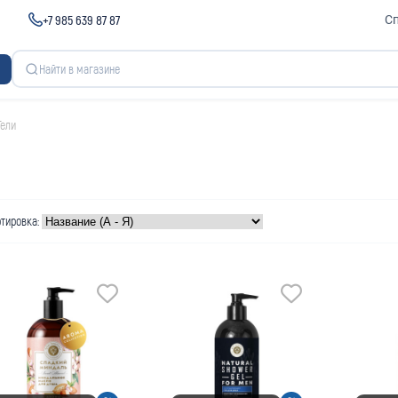
+7 985 639 87 87
С
Гели
тировка: