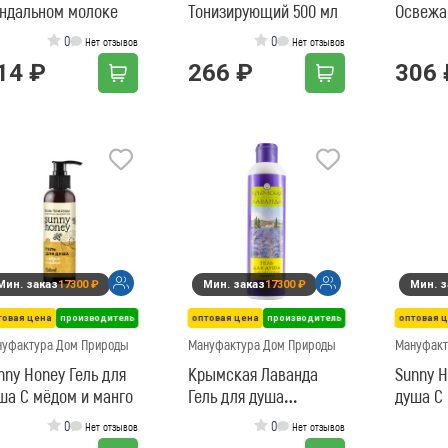
ндальном молоке
Тонизирующий 500 мл
Освежа
0
0
Нет отзывов
Нет отзывов
14 ₽
266 ₽
306 
Мин. заказ
17300 ₽
Мин. заказ
17300 ₽
Мин. з
товая цена
производитель
оптовая цена
производитель
оптовая 
нуфактура Дом Природы
Мануфактура Дом Природы
Мануфакт
nny Honey Гель для
Крымская Лаванда
Sunny H
ша С мёдом и манго
Гель для душа
душа С
Тонизирующая
персик
0
0
Нет отзывов
Нет отзывов
свежесть