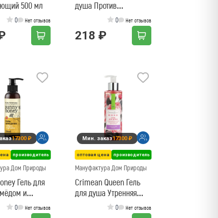
ющий 500 мл
душа Против
воспалений для
0
0
Нет отзывов
Нет отзывов
проблемной кожи
₽
218 ₽
аказ
17300 ₽
Мин. заказ
17300 ₽
цена
производитель
оптовая цена
производитель
ура Дом Природы
Мануфактура Дом Природы
oney Гель для
Crimean Queen Гель
 мёдом и
для душа Утренняя
ом
роза
0
0
Нет отзывов
Нет отзывов