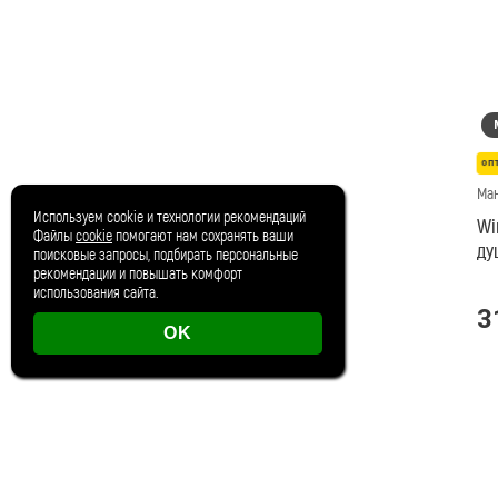
оп
Ма
Используем cookie и технологии рекомендаций
Wi
Файлы
cookie
помогают нам сохранять ваши
ду
поисковые запросы, подбирать персональные
ви
рекомендации и повышать комфорт
использования сайта.
3
OK