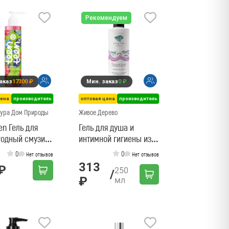
Рекомендуем
аказ
17300 ₽
Мин. заказ
0 ₽
цена
производитель
оптовая цена
производитель
ура Дом Природы
Живое Дерево
en Гель для
Гель для душа и
годный смузи и
интимной гигиены из
 вечеринка
исландского мха с
0
0
Нет отзывов
Нет отзывов
ароматом сирени
313
₽
250
/
₽
мл