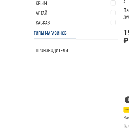
Алт
КРЫМ
Па
АЛТАЙ
ду
КАВКАЗ
Ки
20
1
ТИПЫ МАГАЗИНОВ
₽
ПРОИЗВОДИТЕЛИ
оп
Ма
Ге