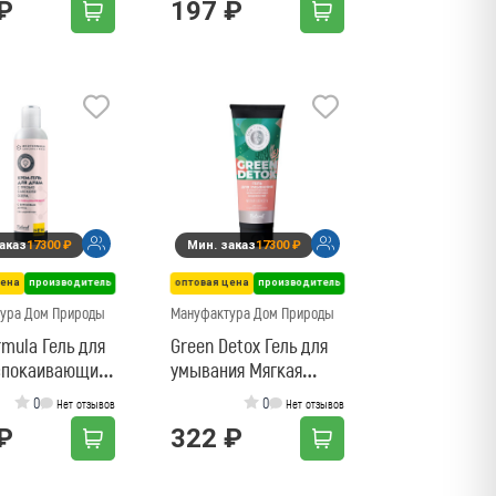
₽
197 ₽
аказ
17300 ₽
Мин. заказ
17300 ₽
цена
производитель
оптовая цена
производитель
ура Дом Природы
Мануфактура Дом Природы
mula Гель для
Green Detox Гель для
спокаивающий
умывания Мягкая
матитах
свежесть
0
0
Нет отзывов
Нет отзывов
₽
322 ₽