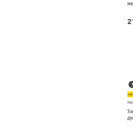
ми
2
оп
Ма
Su
ду