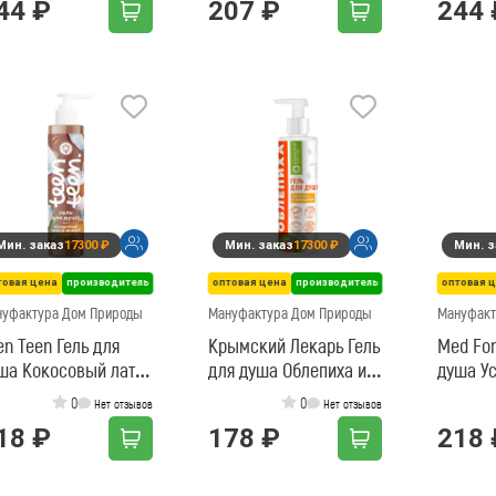
44 ₽
207 ₽
244 
Мин. заказ
17300 ₽
Мин. заказ
17300 ₽
Мин. з
товая цена
производитель
оптовая цена
производитель
оптовая 
нуфактура Дом Природы
Мануфактура Дом Природы
Мануфакт
en Teen Гель для
Крымский Лекарь Гель
Med For
ша Кокосовый латте
для душа Облепиха и
душа У
встреча с подругой
мандарин
при дер
0
0
Нет отзывов
Нет отзывов
18 ₽
178 ₽
218 