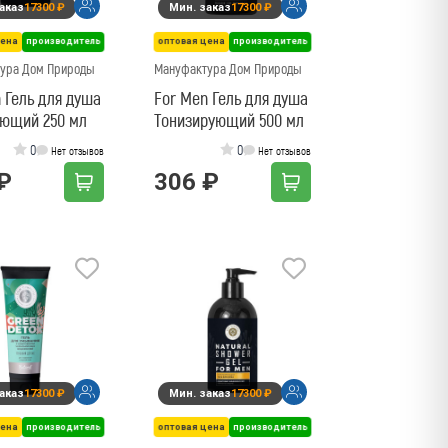
аказ
17300 ₽
Мин. заказ
17300 ₽
цена
производитель
оптовая цена
производитель
ура Дом Природы
Мануфактура Дом Природы
 Гель для душа
For Men Гель для душа
ющий 250 мл
Тонизирующий 500 мл
0
0
Нет отзывов
Нет отзывов
₽
306 ₽
аказ
17300 ₽
Мин. заказ
17300 ₽
цена
производитель
оптовая цена
производитель