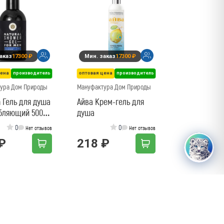
аказ
17300 ₽
Мин. заказ
17300 ₽
цена
производитель
оптовая цена
производитель
ура Дом Природы
Мануфактура Дом Природы
БАРСИ ИИ
 Гель для душа
Айва Крем-гель для
бляющий 500
душа
Спросить Барси
0
0
Нет отзывов
Нет отзывов
₽
218 ₽