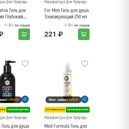
ура Дом Природы
Мануфактура Дом Природы
etox Гель для
For Men Гель для душа
ия Глубокий
Тонизирующий 250 мл
0
0
Нет отзывов
Нет отзывов
₽
221 ₽
аказ
17300 ₽
Мин. заказ
17300 ₽
цена
производитель
оптовая цена
производитель
ура Дом Природы
Мануфактура Дом Природы
 Гель для душа
Med Formula Гель для