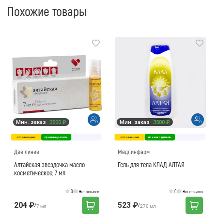
Похожие товары
Мин. заказ
3500 ₽
Мин. заказ
3500 ₽
оптовая цена
производитель
оптовая цена
производитель
Две линии
Медлинфарм
Алтайская звездочка масло
Гель для тела КЛАД АЛТАЯ
косметическое; 7 мл
0
0
Нет отзывов
Нет отзывов
204 ₽
523 ₽
/
/
7 мл
270 мл