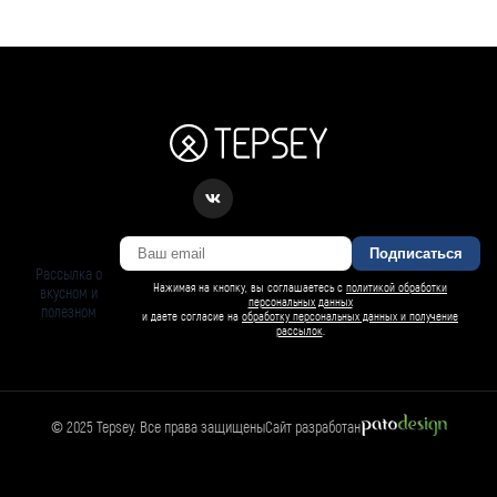
Подписаться
Рассылка о
Нажимая на кнопку, вы соглашаетесь с
политикой обработки
вкусном и
персональных данных
полезном
и даете согласие на
обработку персональных данных и получение
рассылок
.
© 2025 Tepsey. Все права защищены
Сайт разработан
БАРСИ ИИ
Спросить Барси