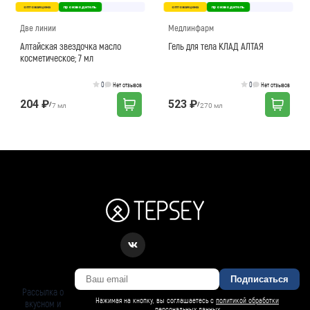
оптовая цена
производитель
оптовая цена
производитель
Две линии
Медлинфарм
Алтайская звездочка масло
Гель для тела КЛАД АЛТАЯ
косметическое; 7 мл
0
0
Нет отзывов
Нет отзывов
204 ₽
523 ₽
/
/
7 мл
270 мл
Подписаться
Рассылка о
Нажимая на кнопку, вы соглашаетесь с
политикой обработки
вкусном и
персональных данных