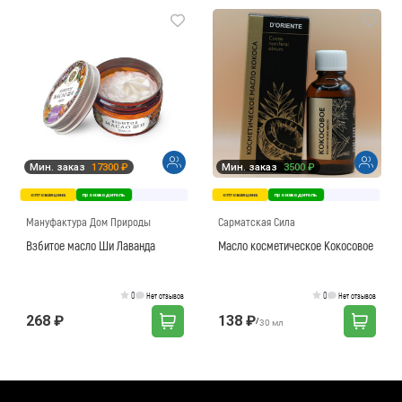
Мин. заказ
17300 ₽
Мин. заказ
3500 ₽
оптовая цена
производитель
оптовая цена
производитель
Мануфактура Дом Природы
Сарматская Сила
Взбитое масло Ши Лаванда
Масло косметическое Кокосовое
0
0
Нет отзывов
Нет отзывов
268 ₽
138 ₽
/
30 мл