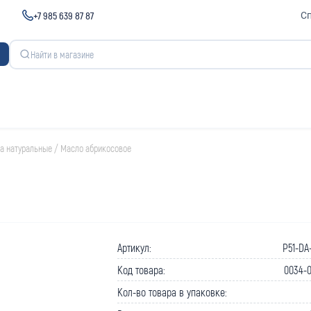
+7 985 639 87 87
С
а натуральные
/
Масло абрикосовое
Артикул:
P51-DA
Код товара:
0034-0
Кол-во товара в упаковке: