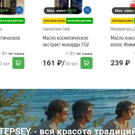
500 ₽
Мин. заказ
3500 ₽
Мин. заказ
производитель
оптовая цена
производитель
оптовая цена
а
Сарматская Сила
Мануфактура 
етическое
Масло косметическое
Масло коко
экстракт монарды СО2
волос Инжи
барбарис п
0
0
Нет отзывов
Нет отзывов
восстановл
161 ₽
/
239 ₽
0 мл
30 мл
TEPSEY - вся красота традици