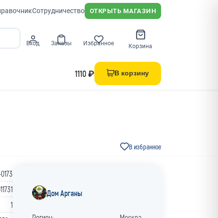
правочник
Сотрудничество
ОТКРЫТЬ МАГАЗИН
Вход
Заказы
Избранное
Корзина
1110 ₽
В корзину
В избранное
-0173
11731
Дом Арганы
1
Регион:
Москва