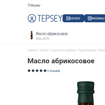
Москва
КАТАЛОГ
МАГАЗИНЫ
Масло абрикосовое
0034-011731
Главная
/
Каталог
/
Красота и здоровье
/
Ароматерапия
/
Масл
Масло абрикосовое
0 отзывов