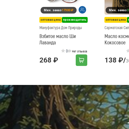
Мин. заказ
17300 ₽
Мин. заказ
3
оптовая цена
производитель
оптовая цена
Мануфактура Дом Природы
Сарматская Сил
Взбитое масло Ши
Масло косм
Лаванда
Кокосовое
0
Нет отзывов
268 ₽
138 ₽
/
3