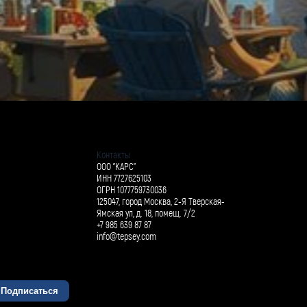
Контакты
ООО "КАРС"
ИНН 7727625103
ОГРН 1077759730036
125047, город Москва, 2-Я Тверская-
Ямская ул, д. 18, помещ. 7/2
+7 985 639 87 87
info@tepsey.com
Подписаться