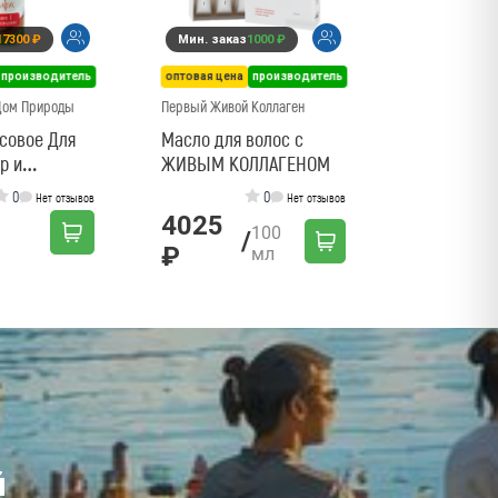
рост
17300 ₽
Мин. заказ
1000 ₽
251 ₽
производитель
оптовая цена
производитель
Дом Природы
Первый Живой Коллаген
совое Для
Масло для волос с
р и
ЖИВЫМ КОЛЛАГЕНОМ
итание и
0
0
Нет отзывов
Нет отзывов
ение
4025
100
/
₽
мл
й