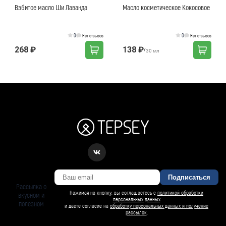
Взбитое масло Ши Лаванда
Масло косметическое Кокосовое
0
0
Нет отзывов
Нет отзывов
268 ₽
138 ₽
/
30 мл
Подписаться
Рассылка о
Нажимая на кнопку, вы соглашаетесь с
политикой обработки
вкусном и
персональных данных
полезном
и даете согласие на
обработку персональных данных и получение
рассылок
.