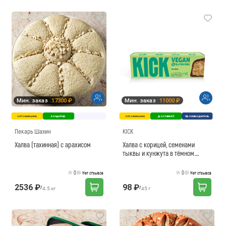
Мин. заказ
17300 ₽
Мин. заказ
11000 ₽
оптовая цена
кондитер
оптовая цена
доставка 0
производитель
Пекарь Шахин
KICK
Халва (тахинная) с арахисом
Халва с корицей, семенами
тыквы и кунжута в тёмном
шоколаде (на глюкозно-
фруктозном сиропе)
0
0
Нет отзывов
Нет отзывов
2536 ₽
98 ₽
/
/
4.5 кг
45 г