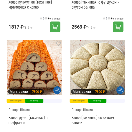
Халва кунжутная (тахинная)
Халва (тахинная) с фундуком и
мраморная с какао
вкусом банана
0
0
Нет отзывов
Нет отзывов
1817 ₽
2563 ₽
/
/
3.5 кг
4.5 кг
Мин. заказ
17300 ₽
Мин. заказ
17300 ₽
оптовая цена
кондитер
оптовая цена
кондитер
Пекарь Шахин
Пекарь Шахин
Халва-рулет (тахинная) с
Халва (тахинная) со вкусом
шафраном
ванили