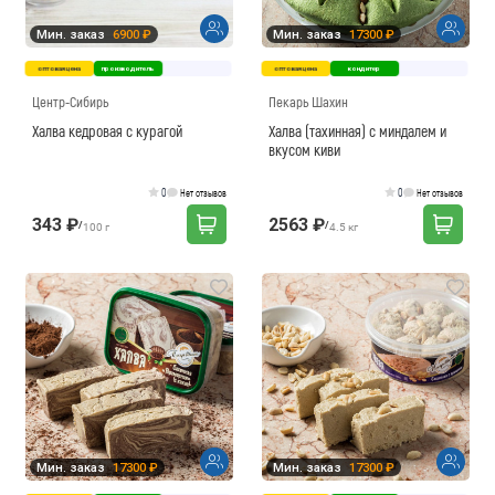
Мин. заказ
6900 ₽
Мин. заказ
17300 ₽
оптовая цена
производитель
оптовая цена
кондитер
Центр-Сибирь
Пекарь Шахин
Халва кедровая с курагой
Халва (тахинная) с миндалем и
вкусом киви
0
0
Нет отзывов
Нет отзывов
343 ₽
2563 ₽
/
/
100 г
4.5 кг
Мин. заказ
17300 ₽
Мин. заказ
17300 ₽