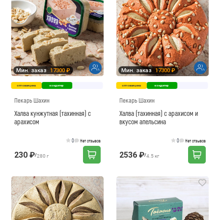
Мин. заказ
17300 ₽
Мин. заказ
17300 ₽
оптовая цена
кондитер
оптовая цена
кондитер
Пекарь Шахин
Пекарь Шахин
Халва кунжутная (тахинная) с
Халва (тахинная) с арахисом и
арахисом
вкусом апельсина
0
0
Нет отзывов
Нет отзывов
230 ₽
2536 ₽
/
/
280 г
4.5 кг