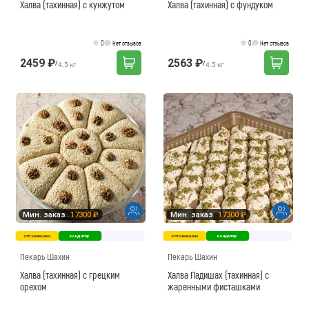
Халва (тахинная) с кунжутом
Халва (тахинная) с фундуком
0
0
Нет отзывов
Нет отзывов
2459 ₽
2563 ₽
/
/
4.5 кг
4.5 кг
Мин. заказ
17300 ₽
Мин. заказ
17300 ₽
оптовая цена
кондитер
оптовая цена
кондитер
Пекарь Шахин
Пекарь Шахин
Халва (тахинная) с грецким
Халва Падишах (тахинная) с
орехом
жаренными фисташками