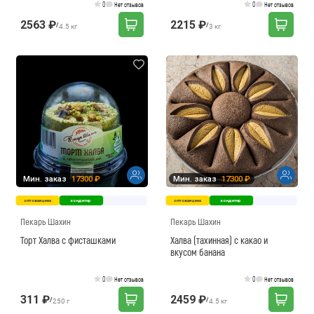
0
0
Нет отзывов
Нет отзывов
2563 ₽
2215 ₽
/
/
4.5 кг
3 кг
Мин. заказ
17300 ₽
Мин. заказ
17300 ₽
оптовая цена
кондитер
оптовая цена
кондитер
Пекарь Шахин
Пекарь Шахин
Торт Халва с фисташками
Халва (тахинная) с какао и
вкусом банана
0
0
Нет отзывов
Нет отзывов
311 ₽
2459 ₽
/
/
250 г
4.5 кг