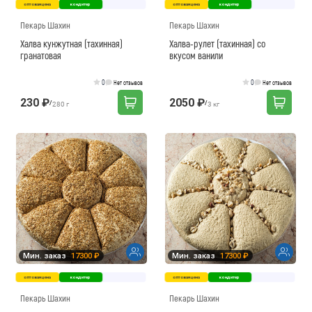
оптовая цена
кондитер
оптовая цена
кондитер
Как вернуть товар?
Сроки доставки
Пекарь Шахин
Пекарь Шахин
Халва кунжутная (тахинная)
Халва-рулет (тахинная) со
гранатовая
вкусом ванили
0
0
Нет отзывов
Нет отзывов
230 ₽
2050 ₽
/
/
280 г
3 кг
Мин. заказ
17300 ₽
Мин. заказ
17300 ₽
оптовая цена
кондитер
оптовая цена
кондитер
Пекарь Шахин
Пекарь Шахин