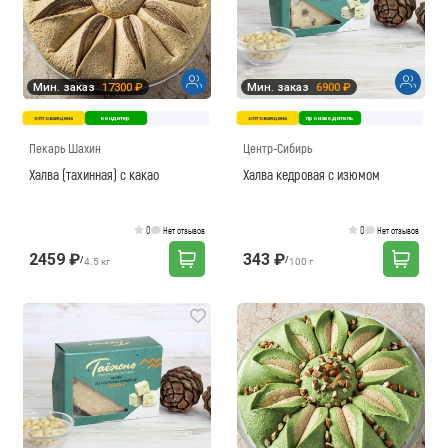
Мин. заказ
17300 ₽
Мин. заказ
6900 ₽
оптовая цена
кондитер
оптовая цена
производитель
Пекарь Шахин
Центр-Сибирь
Халва (тахинная) с какао
Халва кедровая с изюмом
0
0
Нет отзывов
Нет отзывов
2459 ₽
343 ₽
/
/
4.5 кг
100 г