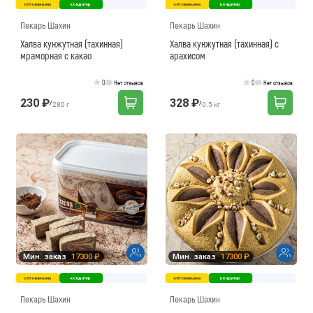
оптовая цена
кондитер
оптовая цена
кондитер
Пекарь Шахин
Пекарь Шахин
Халва кунжутная (тахинная)
Халва кунжутная (тахинная) с
мраморная с какао
арахисом
0
0
Нет отзывов
Нет отзывов
230 ₽
328 ₽
/
/
280 г
0.5 кг
Мин. заказ
17300 ₽
Мин. заказ
17300 ₽
оптовая цена
кондитер
оптовая цена
кондитер
Пекарь Шахин
Пекарь Шахин