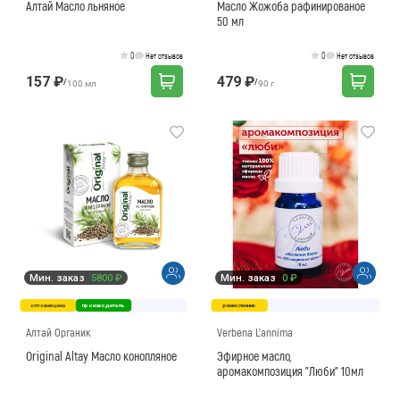
Алтай Масло льняное
Масло Жожоба рафинированое
50 мл
0
0
Нет отзывов
Нет отзывов
157 ₽
479 ₽
/
/
100 мл
90 г
Мин. заказ
5800 ₽
Мин. заказ
0 ₽
оптовая цена
производитель
ремесленник
Алтай Органик
Verbena L'annima
Original Altay Масло конопляное
Эфирное масло,
аромакомпозиция "Люби" 10мл