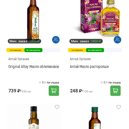
Мин. заказ
5800 ₽
Мин. заказ
5800 ₽
оптовая цена
производитель
оптовая цена
производитель
Алтай Органик
Алтай Органик
Original Altay Масло облепиховое
Алтай Масло расторопши
0
0
Нет отзывов
Нет отзывов
739 ₽
248 ₽
/
/
250 мл
100 мл