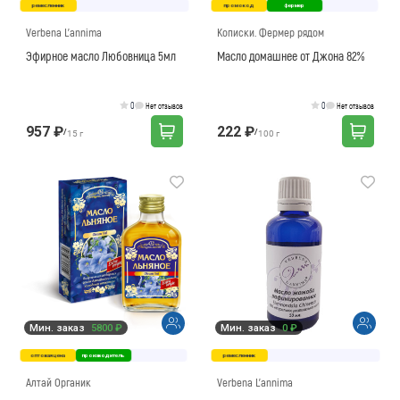
ремесленник
промокод
фермер
Verbena L'annima
Кописки. Фермер рядом
Эфирное масло Любовница 5мл
Масло домашнее от Джона 82%
0
0
Нет отзывов
Нет отзывов
957 ₽
222 ₽
/
/
15 г
100 г
Мин. заказ
5800 ₽
Мин. заказ
0 ₽
оптовая цена
производитель
ремесленник
Алтай Органик
Verbena L'annima