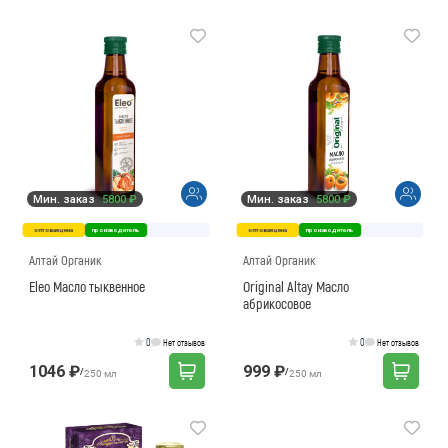
Мин. заказ
5800 ₽
Мин. заказ
5800 ₽
оптовая цена
производитель
оптовая цена
производитель
Алтай Органик
Алтай Органик
Eleo Масло тыквенное
Original Altay Масло
абрикосовое
0
0
Нет отзывов
Нет отзывов
1046 ₽
999 ₽
/
/
250 мл
250 мл