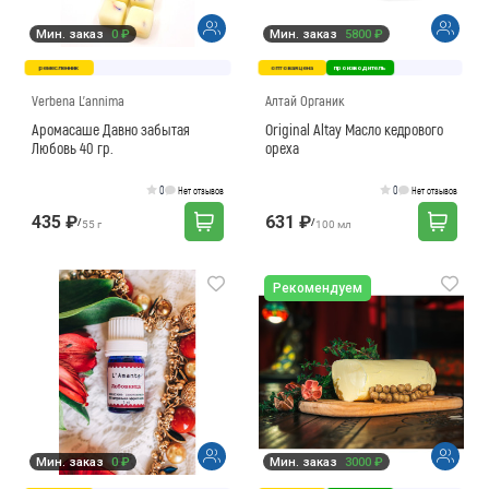
Мин. заказ
0 ₽
Мин. заказ
5800 ₽
ремесленник
оптовая цена
производитель
Verbena L'annima
Алтай Органик
Аромасаше Давно забытая
Original Altay Масло кедрового
Любовь 40 гр.
ореха
0
0
Нет отзывов
Нет отзывов
435 ₽
631 ₽
/
/
55 г
100 мл
Рекомендуем
Мин. заказ
0 ₽
Мин. заказ
3000 ₽