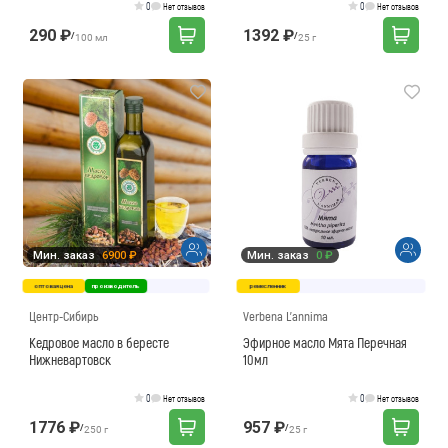
0
0
Нет отзывов
Нет отзывов
290 ₽
1392 ₽
/
/
100 мл
25 г
Мин. заказ
6900 ₽
Мин. заказ
0 ₽
оптовая цена
производитель
ремесленник
Центр-Сибирь
Verbena L'annima
Кедровое масло в бересте
Эфирное масло Мята Перечная
Нижневартовск
10мл
0
0
Нет отзывов
Нет отзывов
1776 ₽
957 ₽
/
/
250 г
25 г