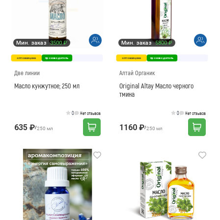
Мин. заказ
3500 ₽
Мин. заказ
5800 ₽
оптовая цена
производитель
оптовая цена
производитель
Две линии
Алтай Органик
Масло кунжутное; 250 мл
Original Altay Масло черного
тмина
0
0
Нет отзывов
Нет отзывов
635 ₽
1160 ₽
/
/
250 мл
250 мл