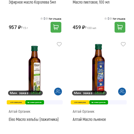
Эфирное масло Королева 5мл
Масло пихтовое, 100 мл
0
0
Нет отзывов
Нет отзывов
957 ₽
459 ₽
/
/
15 г
100 мл
Мин. заказ
5800 ₽
Мин. заказ
5800 ₽
оптовая цена
производитель
оптовая цена
производитель
Алтай Органик
Алтай Органик
Eleo Масло хельбы (пажитника)
Алтай Масло льняное