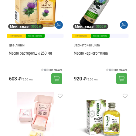
Мин. заказ
3500 ₽
Мин. заказ
3500 ₽
оптовая цена
производитель
оптовая цена
производитель
Две линии
Сарматская Сила
Масло расторопши; 250 мл
Масло черного тмина
0
0
Нет отзывов
Нет отзывов
603 ₽
920 ₽
/
/
250 мл
250 мл