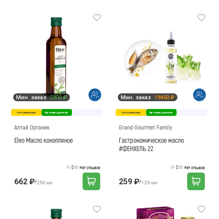
Мин. заказ
5800 ₽
Мин. заказ
19450 ₽
оптовая цена
производитель
оптовая цена
производитель
Алтай Органик
Grand Gourmet Family
Eleo Масло конопляное
Гастрономическое масло
#ФЕНХЕЛЬ 22
0
0
Нет отзывов
Нет отзывов
662 ₽
259 ₽
/
/
250 мл
120 мл