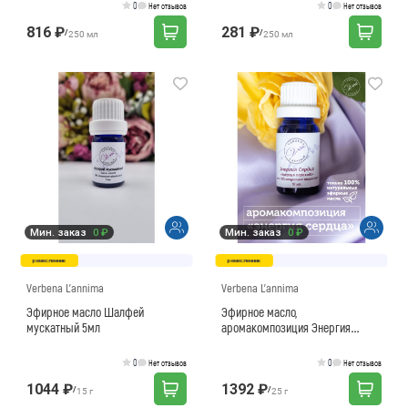
0
0
Нет отзывов
Нет отзывов
816 ₽
281 ₽
/
/
250 мл
250 мл
Мин. заказ
0 ₽
Мин. заказ
0 ₽
ремесленник
ремесленник
Verbena L'annima
Verbena L'annima
Эфирное масло Шалфей
Эфирное масло,
мускатный 5мл
аромакомпозиция Энергия
сердца 10мл
0
0
Нет отзывов
Нет отзывов
1044 ₽
1392 ₽
/
/
15 г
25 г