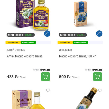
Мин. заказ
5800 ₽
Мин. заказ
3500 ₽
оптовая цена
производитель
оптовая цена
производитель
Алтай Органик
Две линии
Алтай Масло черного тмина
Масло черного тмина; 100 мл
0
0
Нет отзывов
Нет отзывов
483 ₽
500 ₽
/
/
100 мл
100 мл