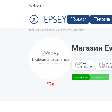
Москва
КАТАЛОГ
МАГАЗИНЫ
Главная
/
Магазины
/
Evabeauty Cosmetica
Магазин Ev
Заказ
Беспл
от 3500 ₽
от 100
оптовая цена
производитель
0