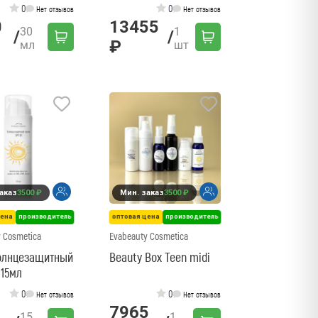
0
0
Нет отзывов
Нет отзывов
0
13455
30
1
/
/
₽
мл
шт
аказ
3500 ₽
Мин. заказ
3500 ₽
цена
производитель
оптовая цена
производитель
 Cosmetica
Evabeauty Cosmetica
олнцезащитный
Beauty Box Teen midi
 15мл
0
0
Нет отзывов
Нет отзывов
1
7965
15
1