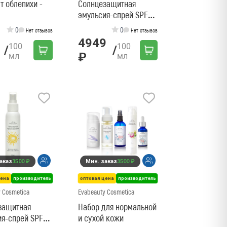
т облепихи -
Солнцезащитная
эмульсия-спрей SPF25
- 100мл
0
0
Нет отзывов
Нет отзывов
4949
100
100
/
/
₽
мл
мл
аказ
3500 ₽
Мин. заказ
3500 ₽
цена
производитель
оптовая цена
производитель
 Cosmetica
Evabeauty Cosmetica
защитная
Набор для нормальной
ия-спрей SPF50
и сухой кожи