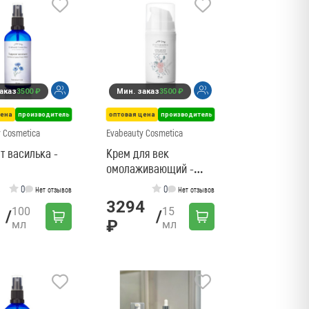
аказ
3500 ₽
Мин. заказ
3500 ₽
цена
производитель
оптовая цена
производитель
 Cosmetica
Evabeauty Cosmetica
т василька -
Крем для век
омолаживающий -
15мл
0
0
Нет отзывов
Нет отзывов
3294
100
15
/
/
₽
мл
мл