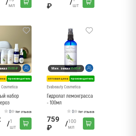
/
/
₽
мл
шт
аказ
3500 ₽
Мин. заказ
3500 ₽
цена
производитель
оптовая цена
производитель
 Cosmetica
Evabeauty Cosmetica
вый набор
Гидролат лемонграсса
пероз
- 100мл
0
0
Нет отзывов
Нет отзывов
2
759
1
100
/
/
₽
шт
мл