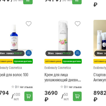
₽
Мин. заказ
3500 ₽
Мин. заказ
3500 ₽
Мин. з
товая цена
производитель
оптовая цена
производитель
оптовая 
beauty Cosmetica
Evabeauty Cosmetica
Evabeauty
рей для волос 100
Крем для лица
Старто
увлажняющий дневной
Антику
- 50мл
0
0
Нет отзывов
Нет отзывов
794
3690
898
100
50
/
/
₽
₽
мл
мл