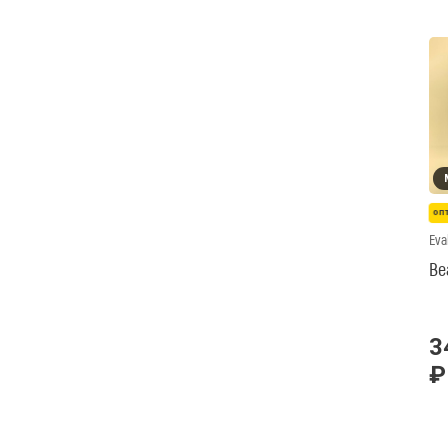
оп
Eva
Be
3
₽