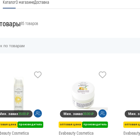
Каталог
О магазине
Доставка
 товары
85 товаров
Мин. заказ
3500 ₽
Мин. заказ
3500 ₽
Мин. з
товая цена
производитель
оптовая цена
производитель
оптовая 
beauty Cosmetica
Evabeauty Cosmetica
Evabeauty