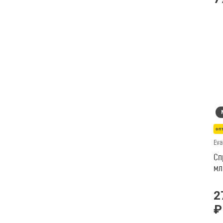
оп
Eva
Сп
мл
2
₽