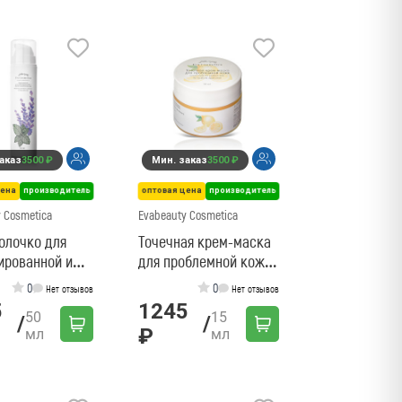
аказ
3500 ₽
Мин. заказ
3500 ₽
цена
производитель
оптовая цена
производитель
 Cosmetica
Evabeauty Cosmetica
олочко для
Точечная крем-маска
ированной и
для проблемной кожи
 проблемной
- 15мл
0
0
Нет отзывов
Нет отзывов
50мл, без
5
1245
50
15
к
/
/
₽
мл
мл