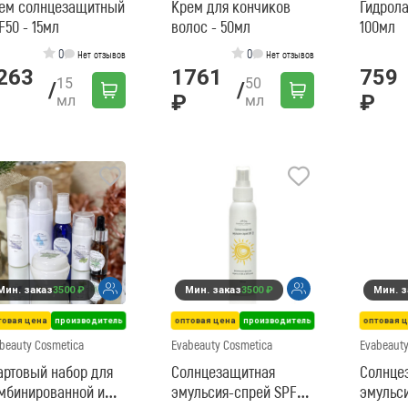
ем солнцезащитный
Крем для кончиков
Гидрола
F50 - 15мл
волос - 50мл
100мл
0
0
Нет отзывов
Нет отзывов
263
1761
759
15
50
/
/
₽
₽
мл
мл
Мин. заказ
3500 ₽
Мин. заказ
3500 ₽
Мин. з
товая цена
производитель
оптовая цена
производитель
оптовая 
beauty Cosmetica
Evabeauty Cosmetica
Evabeauty
артовый набор для
Солнцезащитная
Солнце
мбинированной и
эмульсия-спрей SPF25
эмульс