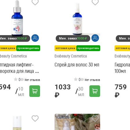
Мин. заказ
3500 ₽
Мин. заказ
3500 ₽
Мин. з
товая цена
производитель
оптовая цена
производитель
оптовая 
beauty Cosmetica
Evabeauty Cosmetica
Evabeauty
птидная лифтинг-
Спрей для волос 30 мл
Гидрола
воротка для лица и
100мл
жи вокруг глаз -
0
0
Нет отзывов
Нет отзывов
мл
594
1033
759
10
30
/
/
₽
₽
мл
мл