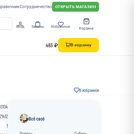
правочник
Сотрудничество
ОТКРЫТЬ МАГАЗИН
Вход
Заказы
Избранное
Корзина
483 ₽
В корзину
В избранное
-0104
21412
Всё своё
1
Регион:
Сибирь