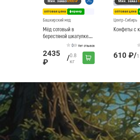
Мин. заказ
6900 ₽
Мин. заказ
6
оптовая цена
фермер
оптовая цена
Башкирский мед
Центр-Сибирь
Мёд сотовый в
Конфеты с 
берестяной шкатулке
цветочный
0
Нет отзывов
2435
610 ₽
/
0.8
1
/
₽
кг