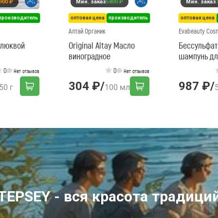
900 ₽
Мин. заказ
5800 ₽
Мин. заказ
производитель
оптовая цена
производитель
оптовая цена
Алтай Органик
Evabeauty Cos
клюквой
Original Altay Масло
Бессульфа
виноградное
шампунь дл
волос - 50м
0
0
Нет отзывов
Нет отзывов
304 ₽
/
987 ₽
/
50 г
100 мл
TEPSEY - вся красота традици