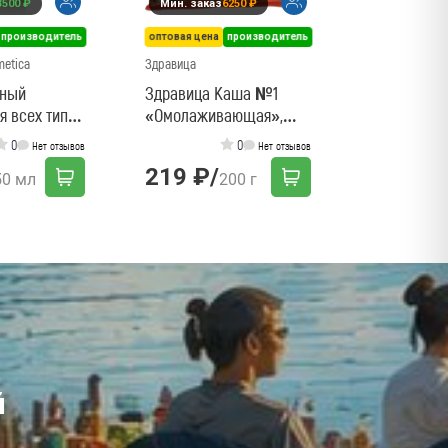
3500 ₽
Мин. заказ
6250 ₽
690 ₽
/
производитель
оптовая цена
производитель
metica
Здравица
тный
Здравица Каша №1
я всех типов
«Омолаживающая»,
л
200г
0
0
Нет отзывов
Нет отзывов
219 ₽
/
50 мл
200 г
й