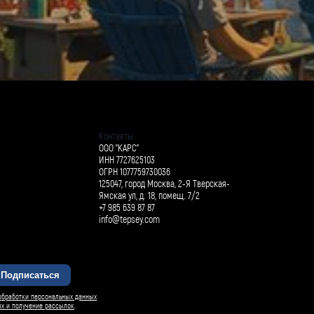
Контакты
ООО "КАРС"
ИНН 7727625103
ОГРН 1077759730036
125047, город Москва, 2-Я Тверская-
Ямская ул, д. 18, помещ. 7/2
+7 985 639 87 87
info@tepsey.com
Подписаться
БАРСИ ИИ
обработки персональных данных
ых и получение рассылок
.